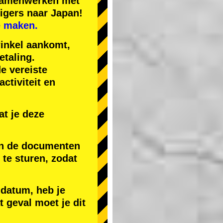
 samenwerken met
igers naar Japan!
e maken.
winkel aankomt,
etaling.
de vereiste
ctiviteit en
t je deze
 en de documenten
) te sturen, zodat
 datum, heb je
t geval moet je dit