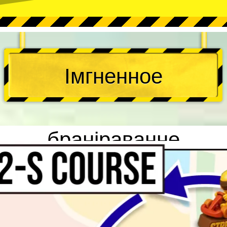
Імгненное
браніраванне