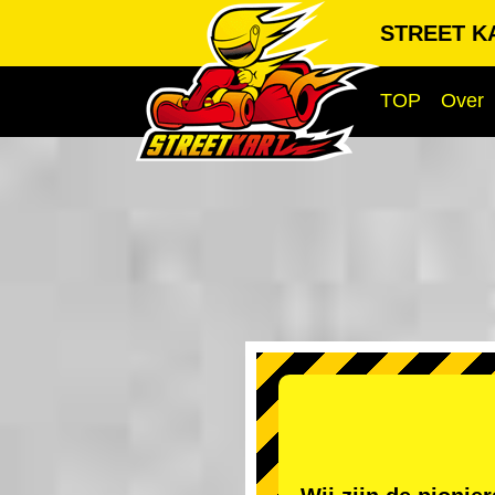
STREET KA
TOP
Over