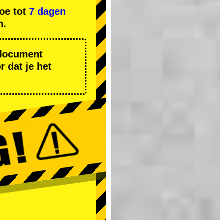
oe tot
7 dagen
n.
r document
 dat je het