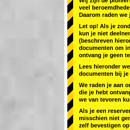
Wij zijn de
pionier
veel beroemdhede
Daarom raden we 
Let op! Als je zon
kun je niet deelne
(beschreven hiero
documenten om in J
ontvang je geen te
Lees hieronder we
documenten bij je 
We raden je aan o
die je hebt ontvan
we van tevoren ku
Als je een reserve
misschien niet gen
zelf bevestigen op