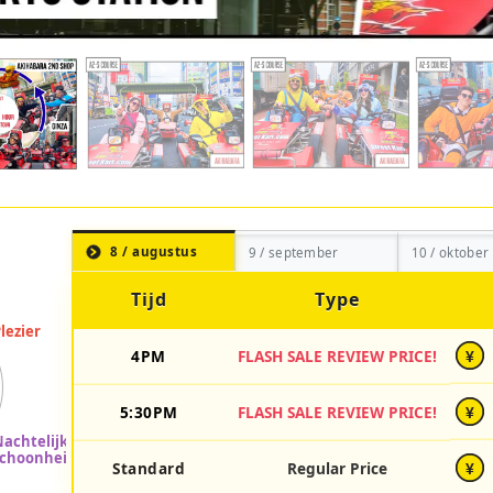
8 / augustus
9 / september
10 / oktober
Tijd
Type
4PM
FLASH SALE REVIEW PRICE!
¥
5:30PM
FLASH SALE REVIEW PRICE!
¥
Standard
Regular Price
¥