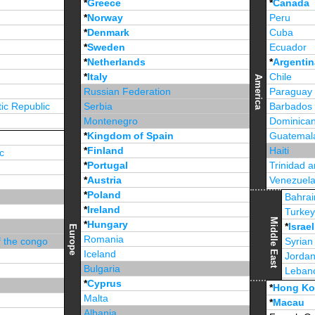
*
Greece
*
Canada
*
Norway
Peru
*
Denmark
Cuba
*
Sweden
Ecuador
*
Netherlands
*
Argentin
*
Italy
Chile
America
Russian Federation
Paraguay
ic Republic
Serbia
Barbados
Montenegro
Dominican
*
Kingdom of Spain
Guatemal
*
Finland
Haiti
c
*
Portugal
Trinidad 
*
Austria
Venezuel
*
Poland
Jamaica
Bahrai
*
Ireland
Turke
Middle East
*
Hungary
*
Israel
Europe
Romania
f the congo
Syrian
Iceland
Jorda
Bulgaria
Leban
*
Cyprus
*
Unite
*
Hong K
Malta
*
Macau
Albania