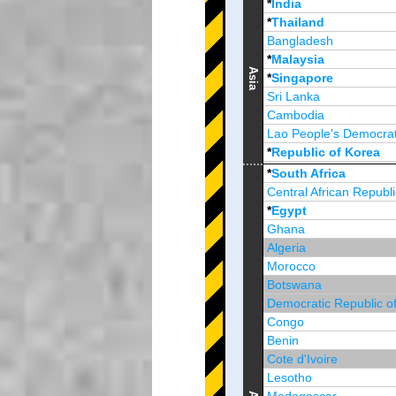
*
India
*
Thailand
Bangladesh
*
Malaysia
Asia
*
Singapore
Sri Lanka
Cambodia
Lao People's Democrat
*
Republic of Korea
Brunei Darussalam
*
South Africa
Central African Republi
*
Egypt
Ghana
Algeria
Morocco
Botswana
Democratic Republic o
Congo
Benin
Cote d'Ivoire
Lesotho