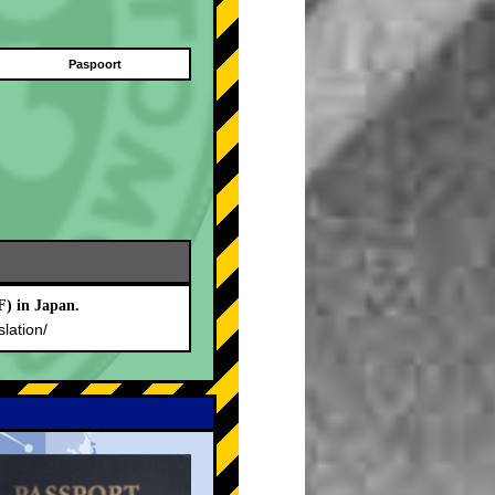
Paspoort
F) in Japan.
slation/