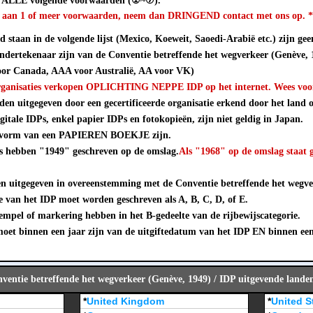
n ALLE volgende voorwaarden (①~⑦).
et aan 1 of meer voorwaarden, neem dan DRINGEND contact met ons op. 
 staan in de volgende lijst (Mexico, Koeweit, Saoedi-Arabië etc.) zijn geen
ndertekenaar zijn van de Conventie betreffende het wegverkeer (Genève,
or Canada, AAA voor Australië, AA voor VK)
rganisaties verkopen OPLICHTING NEPPE IDP op het internet. Wees voorz
en uitgegeven door een gecertificeerde organisatie erkend door het land of
gitale IDPs, enkel papier IDPs en fotokopieën, zijn niet geldig in Japan.
 vorm van een PAPIEREN BOEKJE zijn.
Ps hebben "1949" geschreven op de omslag.
Als "1968" op de omslag staat 
 uitgegeven in overeenstemming met de Conventie betreffende het wegve
e van het IDP moet worden geschreven als A, B, C, D, of E.
mpel of markering hebben in het B-gedeelte van de rijbewijscategorie.
et binnen een jaar zijn van de uitgiftedatum van het IDP EN binnen ee
entie betreffende het wegverkeer (Genève, 1949) / IDP uitgevende lande
*
United Kingdom
*
United S