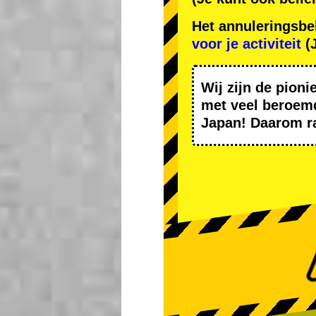
Het annuleringsbe
voor je activiteit
(J
Wij zijn de
pioni
met
veel beroem
Japan! Daarom r