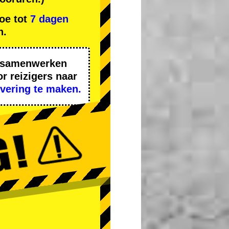
oe tot
7 dagen
n.
n samenwerken
r reizigers naar
rvering te maken.