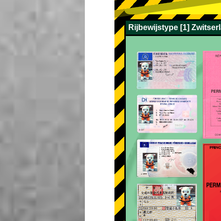
Rijbewijstype [1] Zwitser