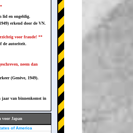
**
 lid en ongeldig.
 1949) erkend door de VN.
ichtig voor fraude! **
 de autoriteit.
geschreven, neem dan
rkeer (Genève, 1949).
n jaar van binnenkomst in
n voor Japan
tates of America