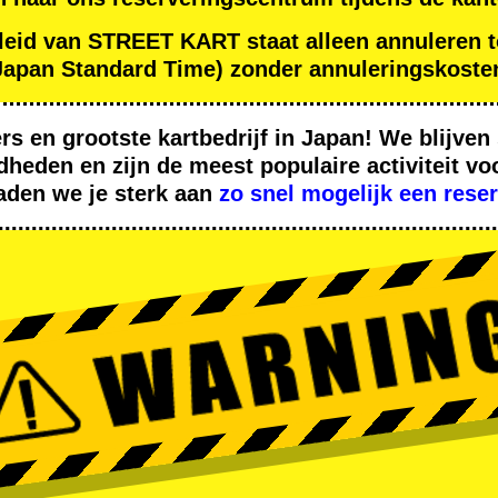
leid van STREET KART staat alleen annuleren t
apan Standard Time) zonder annuleringskoste
ers
en
grootste kartbedrijf
in Japan! We blijve
dheden
en zijn de
meest populaire activiteit
voo
aden we je sterk aan
zo snel mogelijk een rese