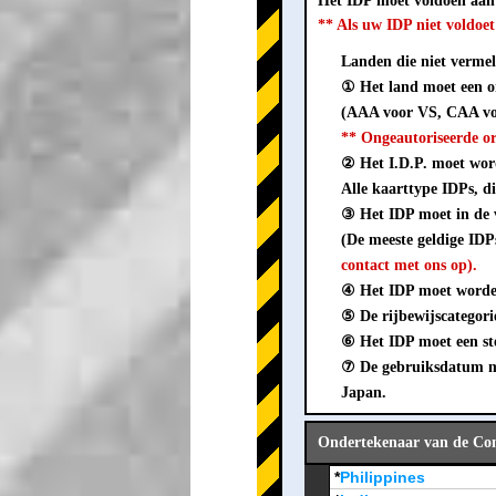
Het IDP moet voldoen aa
** Als uw IDP niet voldo
Landen die niet vermeld
① Het land moet een o
(AAA voor VS, CAA vo
** Ongeautoriseerde o
② Het I.D.P. moet word
Alle kaarttype IDPs, di
③ Het IDP moet in de
(De meeste geldige ID
contact met ons op).
④ Het IDP moet worden
⑤ De rijbewijscategori
⑥ Het IDP moet een ste
⑦ De gebruiksdatum mo
Japan.
Ondertekenaar van de Conv
*
Philippines