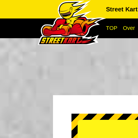
Street Kar
TOP
Over