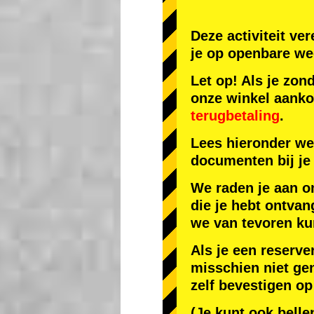
Deze activiteit ve
je op openbare we
Let op! Als je zon
onze winkel aank
terugbetaling
.
Lees hieronder we
documenten bij je 
We raden je aan o
die je hebt ontvan
we van tevoren ku
Als je een reserve
misschien niet gen
zelf bevestigen op
(Je kunt ook belle