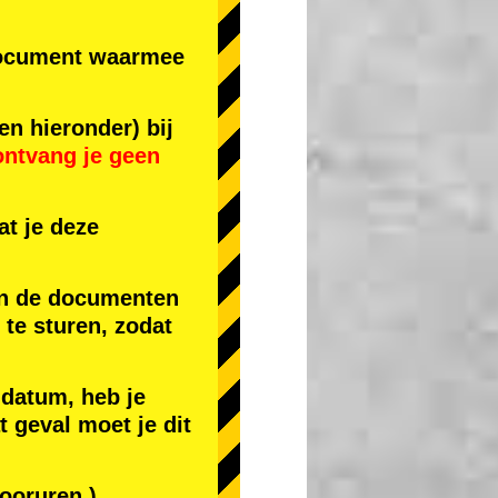
r document waarmee
en hieronder) bij
ontvang je geen
t je deze
 en de documenten
) te sturen, zodat
 datum, heb je
t geval moet je dit
ooruren.)