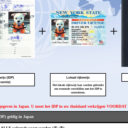
+
+
wijs (IDP)
Lokaal rijbewijs
ventie)
Het lokale rijbewijs kan worden gebruikt
om eventuele verschillen met het IDP te
controleren.
tgegeven in Japan. U moet het IDP in uw thuisland verkrijgen VOORDAT
IDP) geldig in Japan