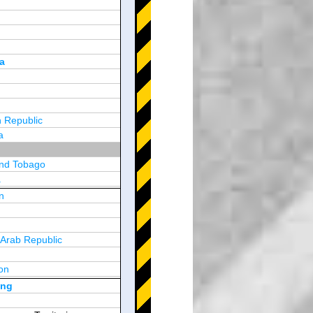
a
 Republic
a
and Tobago
a
n
y
 Arab Republic
n
on
d Arab Emirates
ong