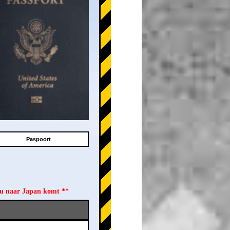
Paspoort
 u naar Japan komt **