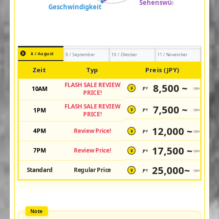
8 / August
9 / September
10 / Oktober
11 / November
Zeit
Typ
Preis (JPY)
FLASH SALE REVIEW
8,500 ~
10AM
JPY
/pax
¥
PRICE!
FLASH SALE REVIEW
7,500 ~
1PM
JPY
/pax
¥
PRICE!
12,000 ~
4PM
Review Price!
JPY
/pax
¥
17,500 ~
7PM
Review Price!
JPY
/pax
¥
25,000~
Standard
Regular Price
JPY
/pax
¥