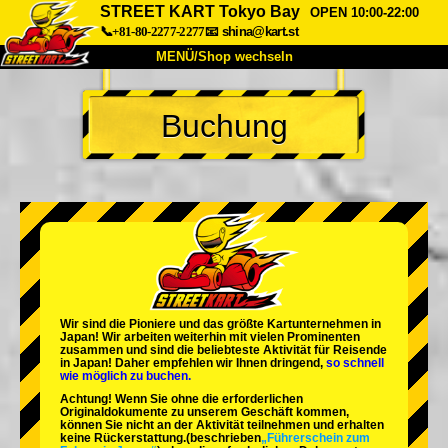
STREET KART Tokyo Bay
OPEN 10:00-22:00
📞+81-80-2277-2277
📧
shina@kart.st
MENÜ/Shop wechseln
START
Buchung
Über uns
Spezifikationen
Preise
Anfahrt
Bewertungen
FAQ
Unternehmen
Buchung
Shop wechseln
Tokio Shinagawa
Tokio Akihabara#1
Tokio Akihabara#2
Tokio Shibuya
Wir sind die
Pioniere
und das
größte Kartunternehmen
in
Tokio Shibuya Annex
Tokio Bucht
Japan! Wir arbeiten weiterhin mit
vielen Prominenten
zusammen und sind die
beliebteste Aktivität
für Reisende
in Japan! Daher empfehlen wir Ihnen dringend,
so schnell
Tokio Asakusa
Osaka
wie möglich zu buchen.
Achtung! Wenn Sie ohne die erforderlichen
Okinawa
Originaldokumente zu unserem Geschäft kommen,
können Sie nicht an der Aktivität teilnehmen und erhalten
keine Rückerstattung.
(beschrieben
„Führerschein zum