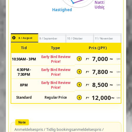
8 / August
9 / September
10 / Oktober
11 / November
Tid
Type
Pris (JPY)
Early Bird Review
7,000 ~
10:30AM - 3PM
JPY
/pax
¥
Price!
4:30PM -
Early Bird Review
7,800 ~
JPY
/pax
¥
7:30PM
Price!
Early Bird Review
8,500 ~
8PM
JPY
/pax
¥
Price!
12,000~
Standard
Regular Price
JPY
/pax
¥
Anmeldelsespris / Tidlig bookingsanmeldelsespris /