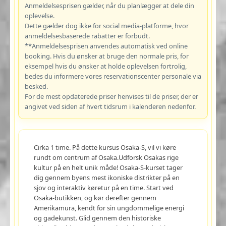
Anmeldelsesprisen gælder, når du planlægger at dele din
oplevelse.
Dette gælder dog ikke for social media-platforme, hvor
anmeldelsesbaserede rabatter er forbudt.
**Anmeldelsesprisen anvendes automatisk ved online
booking. Hvis du ønsker at bruge den normale pris, for
eksempel hvis du ønsker at holde oplevelsen fortrolig,
bedes du informere vores reservationscenter personale via
besked.
For de mest opdaterede priser henvises til de priser, der er
angivet ved siden af hvert tidsrum i kalenderen nedenfor.
Cirka 1 time. På dette kursus Osaka-S, vil vi køre
rundt om centrum af Osaka.Udforsk Osakas rige
kultur på en helt unik måde! Osaka-S-kurset tager
dig gennem byens mest ikoniske distrikter på en
sjov og interaktiv køretur på en time. Start ved
Osaka-butikken, og kør derefter gennem
Amerikamura, kendt for sin ungdommelige energi
og gadekunst. Glid gennem den historiske