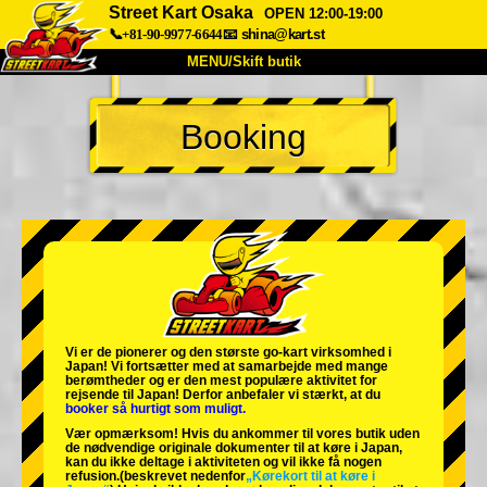
Street Kart Osaka
OPEN 12:00-19:00
📞+81-90-9977-6644
📧
shina@kart.st
MENU/Skift butik
TOP
Booking
Om
Specifikationer
Pris
Adgang
Stemme
FAQ
Virksomhed
Booking
Skift butik
Tokyo Shinagawa
Tokyo Akihabara#1
Tokyo Akihabara#2
Tokyo Shibuya
Vi er de
pionerer
og
den største go-kart virksomhed
i
Tokyo Shibuya Annex
Tokyo Bay
Japan! Vi fortsætter med at samarbejde med
mange
berømtheder
og er den
mest populære aktivitet
for
rejsende til Japan! Derfor anbefaler vi stærkt, at du
Tokyo Asakusa
Osaka
booker så hurtigt som muligt.
Vær opmærksom! Hvis du ankommer til vores butik uden
Okinawa
de nødvendige originale dokumenter til at køre i Japan,
kan du ikke deltage i aktiviteten og vil ikke få nogen
refusion.
(beskrevet nedenfor
„Kørekort til at køre i