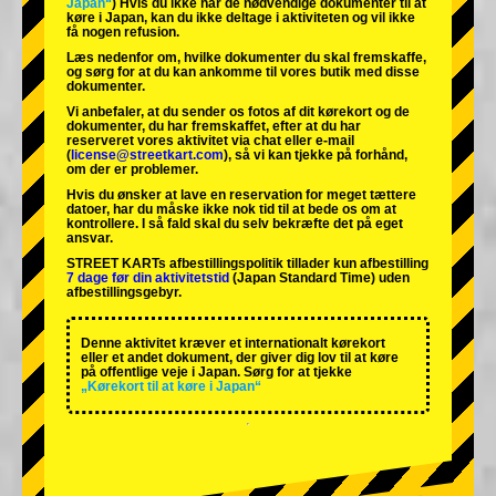
Japan“
) Hvis du ikke har de nødvendige dokumenter til at
køre i Japan, kan du ikke deltage i aktiviteten og vil ikke
få nogen refusion.
Læs nedenfor om, hvilke dokumenter du skal fremskaffe,
og sørg for at du kan ankomme til vores butik med disse
dokumenter.
Vi anbefaler, at du sender os fotos af dit kørekort og de
dokumenter, du har fremskaffet, efter at du har
reserveret vores aktivitet via chat eller e-mail
(
license@streetkart.com
), så vi kan tjekke på forhånd,
om der er problemer.
Hvis du ønsker at lave en reservation for meget tættere
datoer, har du måske ikke nok tid til at bede os om at
kontrollere. I så fald skal du selv bekræfte det på eget
ansvar.
STREET KARTs afbestillingspolitik tillader kun afbestilling
7 dage før din aktivitetstid
(Japan Standard Time) uden
afbestillingsgebyr.
Denne aktivitet kræver et internationalt kørekort
eller et andet dokument, der giver dig lov til at køre
på offentlige veje i Japan. Sørg for at tjekke
„Kørekort til at køre i Japan“