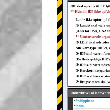
IDP skal opfylde ALLE fø
** Hvis dit IDP ikke opfyl
Lande ikke opført på f
① Landet skal være un
(AAA for USA, CAA for
** Uautoriserede orga
② I.D.P. skal udstedes 
Alle kort-type IDP'er, 
③ IDP skal være i fo
(De fleste gyldige IDP'
④ IDP skal være udsted
⑤ Kørekort kategorien 
⑥ IDP skal have et ste
⑦ Brugssdatoen skal vær
Underskriver af Konventi
*
Philippines
*
India