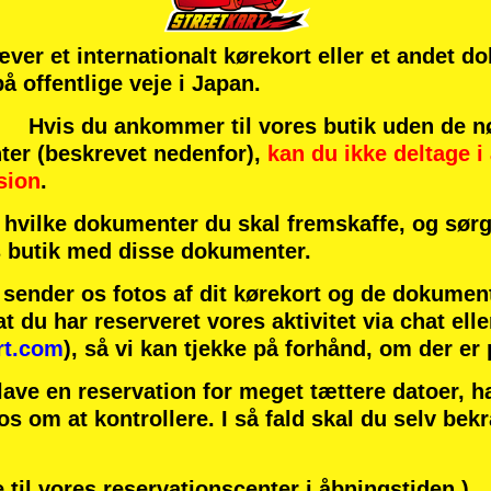
æver et internationalt kørekort eller et andet d
 på offentlige veje i Japan.
vis du ankommer til vores butik uden de n
ter (beskrevet nedenfor),
kan du ikke deltage i 
sion
.
hvilke dokumenter du skal fremskaffe, og sørg 
 butik med disse dokumenter.
u sender os fotos af dit kørekort og de dokumen
at du har reserveret vores aktivitet via chat elle
rt.com
), så vi kan tjekke på forhånd, om der er
lave en reservation for meget tættere datoer, 
 os om at kontrollere. I så fald skal du selv bek
 til vores reservationscenter i åbningstiden.)