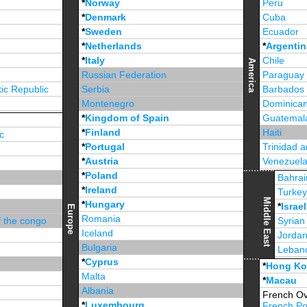
*
Norway
Peru
*
Denmark
Cuba
*
Sweden
Ecuador
*
Netherlands
*
Argentin
*
Italy
Chile
America
Russian Federation
Paraguay
ic Republic
Serbia
Barbados
Montenegro
Dominican
*
Kingdom of Spain
Guatemal
*
Finland
Haiti
c
*
Portugal
Trinidad 
*
Austria
Venezuel
*
Poland
Jamaica
Bahrai
*
Ireland
Turke
Middle East
*
Hungary
*
Israel
Europe
Romania
f the congo
Syrian
Iceland
Jorda
Bulgaria
Leban
*
Cyprus
*
Unite
*
Hong K
Malta
*
Macau
Albania
French Ov
*
Luxembourg
French Po