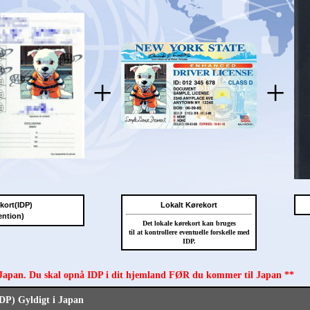
+
+
ekort(IDP)
Lokalt Kørekort
ention)
Det lokale kørekort kan bruges
til at kontrollere eventuelle forskelle med
IDP.
 Japan. Du skal opnå IDP i dit hjemland FØR du kommer til Japan **
IDP) Gyldigt i Japan