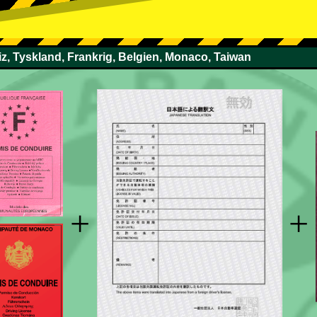
z, Tyskland, Frankrig, Belgien, Monaco, Taiwan
+
+