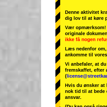
Denne aktivitet kr
dig lov til at køre
Vær opmærksom! H
originale dokumen
ikke få nogen refu
Læs nedenfor om, 
ankomme til vores
Vi anbefaler, at d
fremskaffet, efter 
(
license@streetka
Hvis du ønsker at 
nok tid til at bede
ansvar.
(Du kan også ringe