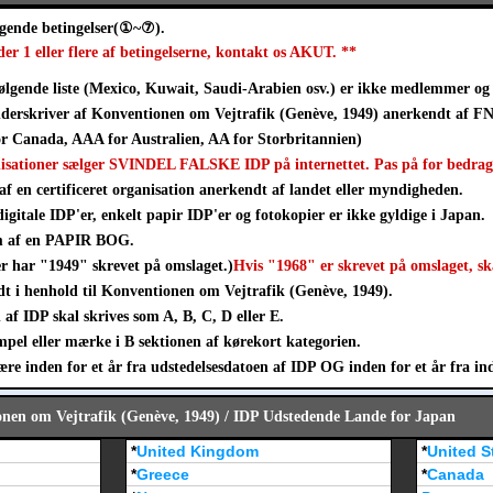
lgende betingelser(①~⑦).
der 1 eller flere af betingelserne, kontakt os AKUT. **
ølgende liste (Mexico, Kuwait, Saudi-Arabien osv.) er ikke medlemmer og 
derskriver af Konventionen om Vejtrafik (Genève, 1949) anerkendt af FN
 Canada, AAA for Australien, AA for Storbritannien)
nisationer sælger SVINDEL FALSKE IDP på internettet. Pas på for bedrag
af en certificeret organisation anerkendt af landet eller myndigheden.
digitale IDP'er, enkelt papir IDP'er og fotokopier er ikke gyldige i Japan.
rm af en PAPIR BOG.
er har "1949" skrevet på omslaget.)
Hvis "1968" er skrevet på omslaget, sk
t i henhold til Konventionen om Vejtrafik (Genève, 1949).
af IDP skal skrives som A, B, C, D eller E.
mpel eller mærke i B sektionen af kørekort kategorien.
e inden for et år fra udstedelsesdatoen af IDP OG inden for et år fra ind
onen om Vejtrafik (Genève, 1949) / IDP Udstedende Lande for Japan
*
United Kingdom
*
United S
*
Greece
*
Canada