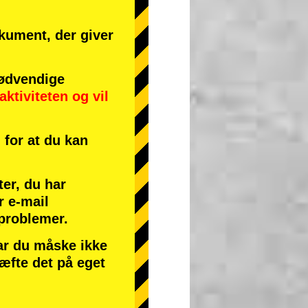
okument, der giver
ødvendige
aktiviteten
og
vil
for at du kan
ter, du har
r e-mail
 problemer.
har du måske ikke
ræfte det på eget