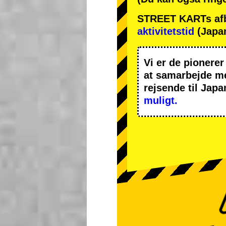
STREET KARTs afbes
aktivitetstid
(Japan
Vi er de
pionerer
at samarbejde 
rejsende til Japa
muligt.