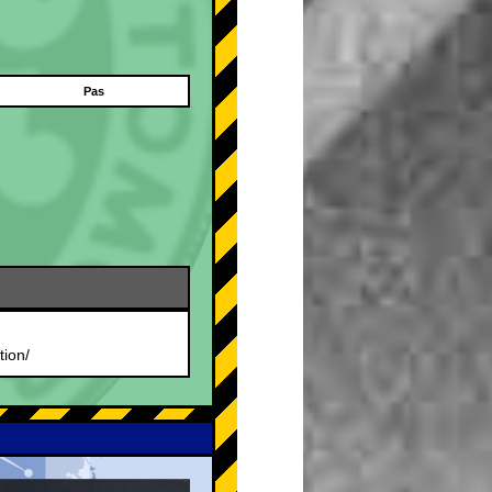
Pas
tion/