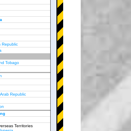
a
 Republic
a
and Tobago
a
n
y
 Arab Republic
n
on
d Arab Emirates
ong
erseas Territories
lynesia