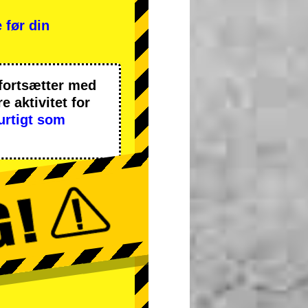
 før din
 fortsætter med
 aktivitet
for
urtigt som