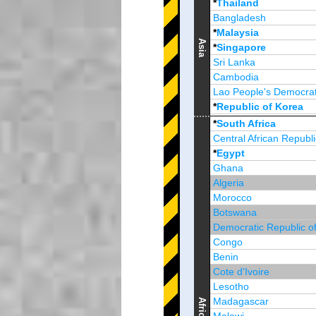
*
Thailand
Bangladesh
*
Malaysia
Asia
*
Singapore
Sri Lanka
Cambodia
Lao People's Democrat
*
Republic of Korea
Brunei Darussalam
*
South Africa
Central African Republi
*
Egypt
Ghana
Algeria
Morocco
Botswana
Democratic Republic o
Congo
Benin
Cote d'Ivoire
Lesotho
Madagascar
Africa