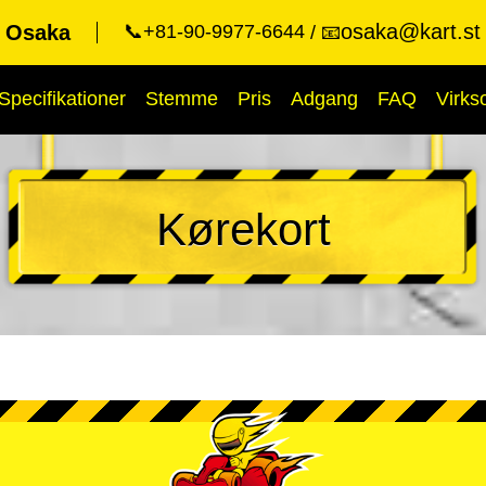
osaka@kart.st
t Osaka
📞+81-90-9977-6644
📧
Specifikationer
Stemme
Pris
Adgang
FAQ
Virk
Kørekort