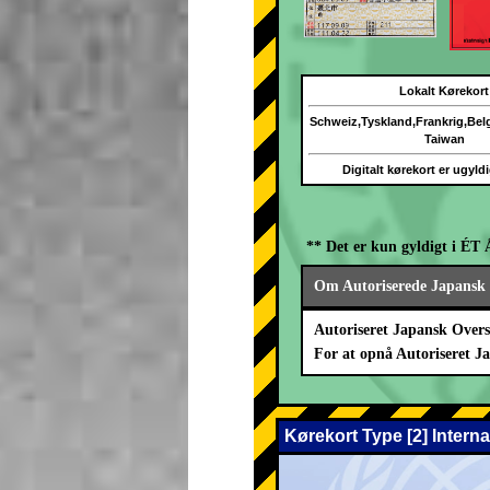
Lokalt Kørekort
Schweiz,Tyskland,Frankrig,Be
Taiwan
Digitalt kørekort er ugyld
** Det er kun gyldigt i ÉT 
Om Autoriserede Japansk 
Autoriseret Japansk Overs
For at opnå Autoriseret J
Kørekort Type [2] Intern