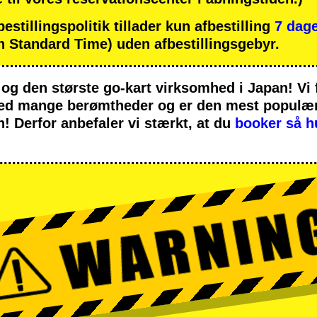
tillingspolitik tillader kun afbestilling
7 dage
 Standard Time) uden afbestillingsgebyr.
og
den største go-kart virksomhed
i Japan! Vi
med
mange berømtheder
og er den
mest populære
n! Derfor anbefaler vi stærkt, at du
booker så h