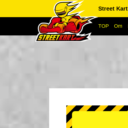
Street Kar
TOP
Om