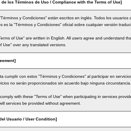
 de los Términos de Uso / Compliance with the Terms of Use]
"Términos y Condiciones" están escritos en inglés. Todos los usuarios 
és es la "Términos y Condiciones" oficial sobre cualquier versión traduc
Terms of Use" are written in English. All users agree and understand tha
 of Use" over any translated versions.
reement]
ta cumplir con estos "Términos y Condiciones" al participar en servicio
vicios no serán proporcionados sin acuerdo bajo ninguna circunstancia
comply with these "Terms of Use" when participating in services provid
ill services be provided without agreement.
el Usuario / User Condition]