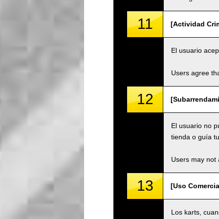
11
[Actividad Cri
El usuario acep
Users agree tha
12
[Subarrendami
El usuario no 
tienda o guía tu
Users may not a
13
[Uso Comercia
Los karts, cuan