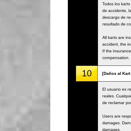
Todos los karts
de accidente, 
descargo de re
resultado de co
All karts are i
accident, the i
If the insuranc
compensation.
10
[Daños al Kart
El usuario es r
reales. Cualqui
de reclamar po
Users are respo
damages. Damage
damages.