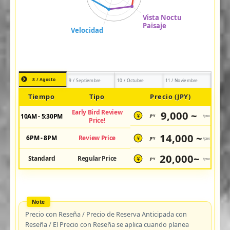
8 / Agosto
9 / Septiembre
10 / Octubre
11 / Noviembre
Tiempo
Tipo
Precio (JPY)
Early Bird Review
9,000 ~
10AM - 5:30PM
JPY
/pax
¥
Price!
14,000 ~
6PM - 8PM
Review Price
JPY
/pax
¥
20,000~
Standard
Regular Price
JPY
/pax
¥
Precio con Reseña / Precio de Reserva Anticipada con
Reseña / El Precio con Reseña se aplica cuando planea