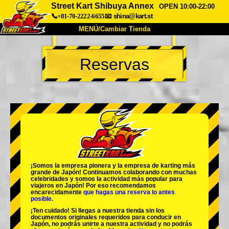
Street Kart Shibuya Annex
OPEN 10:00-22:00
📞+81-70-2222-6655
📧
shina@kart.st
MENÚ/Cambiar Tienda
INICIO
Reservas
Acerca de
Especificaciones
Precios
Acceso
Testimonios
Preguntas Frecuentes
Empresa
Reservas
Cambiar Tienda
Tokyo Shinagawa
Tokyo Akihabara#1
Tokyo Akihabara#2
Tokyo Shibuya
¡Somos la
empresa pionera
y la
empresa de karting más
Tokyo Shibuya Annex
Tokyo Bay
grande
de Japón! Continuamos colaborando con
muchas
celebridades
y somos la
actividad más popular
para
viajeros en Japón! Por eso recomendamos
Tokyo Asakusa
Osaka
encarecidamente
que hagas una reserva lo antes
posible.
Okinawa
¡Ten cuidado! Si llegas a nuestra tienda sin los
documentos originales requeridos para conducir en
Japón, no podrás unirte a nuestra actividad y no podrás