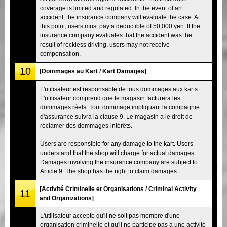
coverage is limited and regulated. In the event of an
accident, the insurance company will evaluate the case. At
this point, users must pay a deductible of 50,000 yen. If the
insurance company evaluates that the accident was the
result of reckless driving, users may not receive
compensation.
10
[Dommages au Kart / Kart Damages]
L'utilisateur est responsable de tous dommages aux karts.
L'utilisateur comprend que le magasin facturera les
dommages réels. Tout dommage impliquant la compagnie
d'assurance suivra la clause 9. Le magasin a le droit de
réclamer des dommages-intérêts.
Users are responsible for any damage to the kart. Users
understand that the shop will charge for actual damages.
Damages involving the insurance company are subject to
Article 9. The shop has the right to claim damages.
[Activité Criminelle et Organisations / Criminal Activity
11
and Organizations]
L'utilisateur accepte qu'il ne soit pas membre d'une
organisation criminelle et qu'il ne participe pas à une activité