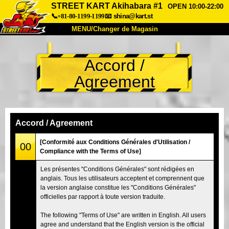
STREET KART Akihabara #1
OPEN 10:00-22:00
📞+81-80-1199-1199
📧
shina@kart.st
MENU/Changer de Magasin
ACCUEIL
Accord /
À Propos
Caractéristiques
Tarifs
Agreement
Accès
Avis
FAQ
Entreprise
Réservation
Changer de Magasin
Accord / Agreement
Tokyo Shinagawa
Tokyo Akihabara#1
[Conformité aux Conditions Générales d'Utilisation /
00
Compliance with the Terms of Use]
Tokyo Akihabara#2
Tokyo Shibuya
Les présentes "Conditions Générales" sont rédigées en
Tokyo Shibuya Annexe
Baie de Tokyo
anglais. Tous les utilisateurs acceptent et comprennent que
la version anglaise constitue les "Conditions Générales"
Tokyo Asakusa
Osaka
officielles par rapport à toute version traduite.
Okinawa
The following "Terms of Use" are written in English. All users
agree and understand that the English version is the official