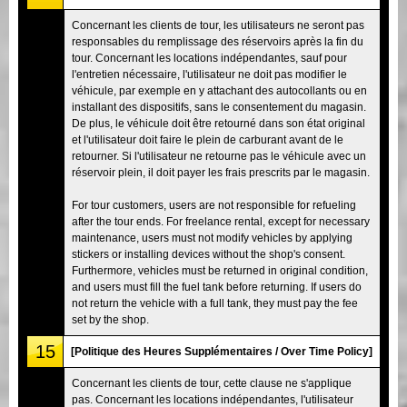
Concernant les clients de tour, les utilisateurs ne seront pas
responsables du remplissage des réservoirs après la fin du
tour. Concernant les locations indépendantes, sauf pour
l'entretien nécessaire, l'utilisateur ne doit pas modifier le
véhicule, par exemple en y attachant des autocollants ou en
installant des dispositifs, sans le consentement du magasin.
De plus, le véhicule doit être retourné dans son état original
et l'utilisateur doit faire le plein de carburant avant de le
retourner. Si l'utilisateur ne retourne pas le véhicule avec un
réservoir plein, il doit payer les frais prescrits par le magasin.
For tour customers, users are not responsible for refueling
after the tour ends. For freelance rental, except for necessary
maintenance, users must not modify vehicles by applying
stickers or installing devices without the shop's consent.
Furthermore, vehicles must be returned in original condition,
and users must fill the fuel tank before returning. If users do
not return the vehicle with a full tank, they must pay the fee
set by the shop.
15
[Politique des Heures Supplémentaires / Over Time Policy]
Concernant les clients de tour, cette clause ne s'applique
pas. Concernant les locations indépendantes, l'utilisateur