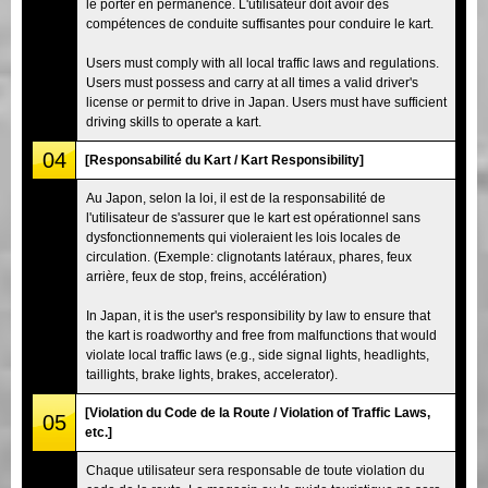
le porter en permanence. L'utilisateur doit avoir des
compétences de conduite suffisantes pour conduire le kart.
Users must comply with all local traffic laws and regulations.
Users must possess and carry at all times a valid driver's
license or permit to drive in Japan. Users must have sufficient
driving skills to operate a kart.
04
[Responsabilité du Kart / Kart Responsibility]
Au Japon, selon la loi, il est de la responsabilité de
l'utilisateur de s'assurer que le kart est opérationnel sans
dysfonctionnements qui violeraient les lois locales de
circulation. (Exemple: clignotants latéraux, phares, feux
arrière, feux de stop, freins, accélération)
In Japan, it is the user's responsibility by law to ensure that
the kart is roadworthy and free from malfunctions that would
violate local traffic laws (e.g., side signal lights, headlights,
taillights, brake lights, brakes, accelerator).
[Violation du Code de la Route / Violation of Traffic Laws,
05
etc.]
Chaque utilisateur sera responsable de toute violation du