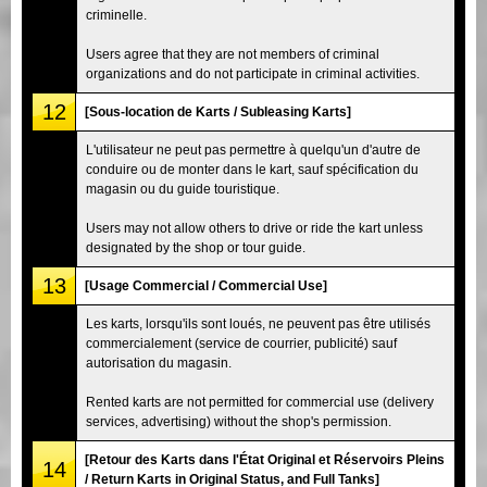
criminelle.
Users agree that they are not members of criminal
organizations and do not participate in criminal activities.
12
[Sous-location de Karts / Subleasing Karts]
L'utilisateur ne peut pas permettre à quelqu'un d'autre de
conduire ou de monter dans le kart, sauf spécification du
magasin ou du guide touristique.
Users may not allow others to drive or ride the kart unless
designated by the shop or tour guide.
13
[Usage Commercial / Commercial Use]
Les karts, lorsqu'ils sont loués, ne peuvent pas être utilisés
commercialement (service de courrier, publicité) sauf
autorisation du magasin.
Rented karts are not permitted for commercial use (delivery
services, advertising) without the shop's permission.
[Retour des Karts dans l'État Original et Réservoirs Pleins
14
/ Return Karts in Original Status, and Full Tanks]