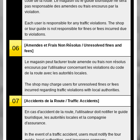
code de la route. Le magasin ou le guide touristique ne sera
pas responsable des amendes ou frais encourus par la
violation.
Each user is responsible for any traffic violations. The shop
or tour guide is not responsible for fines or fees incurred due
to violations.
[Amendes et Frais Non Résolus / Unresolved fines and
06
fees]
Le magasin peut facturer toute amende ou frais non résolus
encourus par l'utilisateur concernant les violations du code
de la route avec les autorités locales.
The shop may charge users for unresolved fines or fees
incurred regarding traffic violations with local authorities.
07
[Accidents de la Route / Traffic Accidents]
En cas d'accident de la route, l'utilisateur doit notifier le guide
touristique, les autorités locales et la compagnie
d'assurance.
In the event of a traffic accident, users must notify the tour
guide, local authorities, and insurance company.