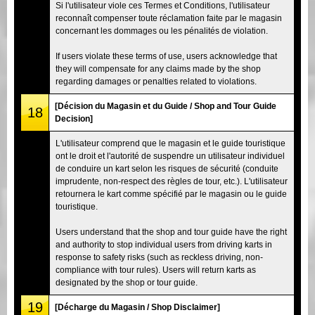
Si l'utilisateur viole ces Termes et Conditions, l'utilisateur
reconnaît compenser toute réclamation faite par le magasin
concernant les dommages ou les pénalités de violation.
If users violate these terms of use, users acknowledge that
they will compensate for any claims made by the shop
regarding damages or penalties related to violations.
[Décision du Magasin et du Guide / Shop and Tour Guide
18
Decision]
L'utilisateur comprend que le magasin et le guide touristique
ont le droit et l'autorité de suspendre un utilisateur individuel
de conduire un kart selon les risques de sécurité (conduite
imprudente, non-respect des règles de tour, etc.). L'utilisateur
retournera le kart comme spécifié par le magasin ou le guide
touristique.
Users understand that the shop and tour guide have the right
and authority to stop individual users from driving karts in
response to safety risks (such as reckless driving, non-
compliance with tour rules). Users will return karts as
designated by the shop or tour guide.
19
[Décharge du Magasin / Shop Disclaimer]