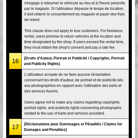
s'engage à retourner le véhicule au lieu et à l'heure prescrits
par le magasin. Si l'utilisateur dépasse le temps de location,
il doit obtenir le consentement du magasin et payer des frais
de retard.
This clause does not apply to tour customers. For freelance
rental, users promise to return vehicles at the location and
time designated by the shop. If users exceed the rental time,
they must obtain the shop's consent and pay a late fee.
[Droits d'Auteur, Portrait et Publicité / Copyrights, Portrait
16
and Publicity Rights]
L'utilisateur accepte de ne faire aucune réclamation
concernant les droits d'auteur, de portrait et de publicité liés
aux photographies en rapport avec l'utilisation des karts et
des services fournis.
Users agree not to make any claims regarding copyrights,
portrait rights, and publicity rights concerning photographs
related to the use of karts and services provided.
[Réclamations pour Dommages et Pénalités / Claims for
17
Damages and Penalties]