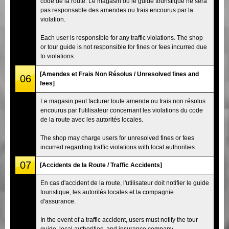
code de la route. Le magasin ou le guide touristique ne sera
pas responsable des amendes ou frais encourus par la
violation.
Each user is responsible for any traffic violations. The shop
or tour guide is not responsible for fines or fees incurred due
to violations.
[Amendes et Frais Non Résolus / Unresolved fines and
06
fees]
Le magasin peut facturer toute amende ou frais non résolus
encourus par l'utilisateur concernant les violations du code
de la route avec les autorités locales.
The shop may charge users for unresolved fines or fees
incurred regarding traffic violations with local authorities.
07
[Accidents de la Route / Traffic Accidents]
En cas d'accident de la route, l'utilisateur doit notifier le guide
touristique, les autorités locales et la compagnie
d'assurance.
In the event of a traffic accident, users must notify the tour
guide, local authorities, and insurance company.