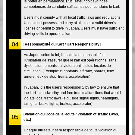
le porter en permanence. L'utilisateur doit avoir des
compétences de conduite suffisantes pour conduire le kart.
Users must comply with all local traffic laws and regulations.
Users must possess and carry at all times a valid driver's
license or permit to drive in Japan. Users must have sufficient
driving skills to operate a kart.
04
[Responsabilité du Kart / Kart Responsibility]
Au Japon, selon la loi, il est de la responsabilité de
l'utilisateur de s'assurer que le kart est opérationnel sans
dysfonctionnements qui violeraient les lois locales de
circulation. (Exemple: clignotants latéraux, phares, feux
arrière, feux de stop, freins, accélération)
In Japan, it is the user's responsibility by law to ensure that
the kart is roadworthy and free from malfunctions that would
violate local traffic laws (e.g., side signal lights, headlights,
taillights, brake lights, brakes, accelerator).
[Violation du Code de la Route / Violation of Traffic Laws,
05
etc.]
Chaque utilisateur sera responsable de toute violation du