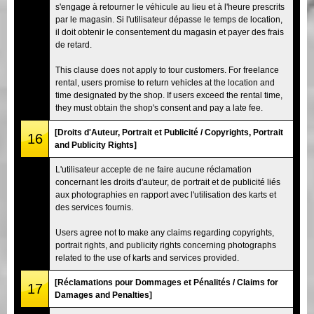
s'engage à retourner le véhicule au lieu et à l'heure prescrits
par le magasin. Si l'utilisateur dépasse le temps de location,
il doit obtenir le consentement du magasin et payer des frais
de retard.
This clause does not apply to tour customers. For freelance
rental, users promise to return vehicles at the location and
time designated by the shop. If users exceed the rental time,
they must obtain the shop's consent and pay a late fee.
[Droits d'Auteur, Portrait et Publicité / Copyrights, Portrait
16
and Publicity Rights]
L'utilisateur accepte de ne faire aucune réclamation
concernant les droits d'auteur, de portrait et de publicité liés
aux photographies en rapport avec l'utilisation des karts et
des services fournis.
Users agree not to make any claims regarding copyrights,
portrait rights, and publicity rights concerning photographs
related to the use of karts and services provided.
[Réclamations pour Dommages et Pénalités / Claims for
17
Damages and Penalties]