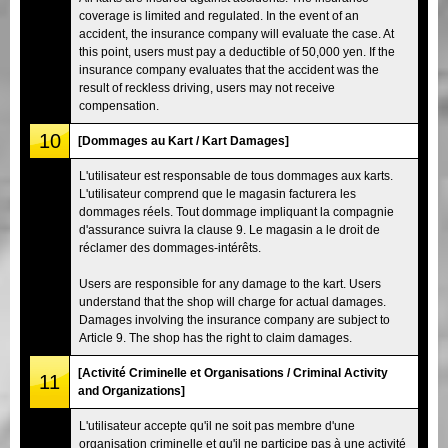
coverage is limited and regulated. In the event of an
accident, the insurance company will evaluate the case. At
this point, users must pay a deductible of 50,000 yen. If the
insurance company evaluates that the accident was the
result of reckless driving, users may not receive
compensation.
10
[Dommages au Kart / Kart Damages]
L'utilisateur est responsable de tous dommages aux karts.
L'utilisateur comprend que le magasin facturera les
dommages réels. Tout dommage impliquant la compagnie
d'assurance suivra la clause 9. Le magasin a le droit de
réclamer des dommages-intérêts.
Users are responsible for any damage to the kart. Users
understand that the shop will charge for actual damages.
Damages involving the insurance company are subject to
Article 9. The shop has the right to claim damages.
[Activité Criminelle et Organisations / Criminal Activity
11
and Organizations]
L'utilisateur accepte qu'il ne soit pas membre d'une
organisation criminelle et qu'il ne participe pas à une activité