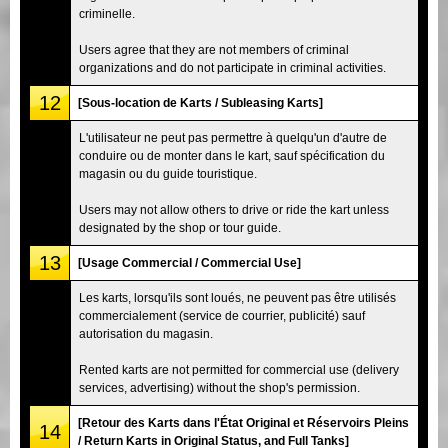
criminelle.
Users agree that they are not members of criminal
organizations and do not participate in criminal activities.
12
[Sous-location de Karts / Subleasing Karts]
L'utilisateur ne peut pas permettre à quelqu'un d'autre de
conduire ou de monter dans le kart, sauf spécification du
magasin ou du guide touristique.
Users may not allow others to drive or ride the kart unless
designated by the shop or tour guide.
13
[Usage Commercial / Commercial Use]
Les karts, lorsqu'ils sont loués, ne peuvent pas être utilisés
commercialement (service de courrier, publicité) sauf
autorisation du magasin.
Rented karts are not permitted for commercial use (delivery
services, advertising) without the shop's permission.
[Retour des Karts dans l'État Original et Réservoirs Pleins
14
/ Return Karts in Original Status, and Full Tanks]