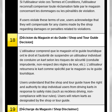
Si l'utilisateur viole ces Termes et Conditions, l'utilisateur
reconnaît compenser toute réclamation faite par le magasin
concernant les dommages ou les pénalités de violation.
If users violate these terms of use, users acknowledge that
they will compensate for any claims made by the shop
regarding damages or penalties related to violations.
[Décision du Magasin et du Guide / Shop and Tour Guide
18
Decision]
L'utilisateur comprend que le magasin et le guide touristique
ont le droit et l'autorité de suspendre un utilisateur individuel
de conduire un kart selon les risques de sécurité (conduite
imprudente, non-respect des règles de tour, etc.). L'utilisateur
retournera le kart comme spécifié par le magasin ou le guide
touristique.
Users understand that the shop and tour guide have the right
and authority to stop individual users from driving karts in
response to safety risks (such as reckless driving, non-
compliance with tour rules). Users will return karts as
designated by the shop or tour guide.
19
[Décharge du Magasin / Shop Disclaimer]