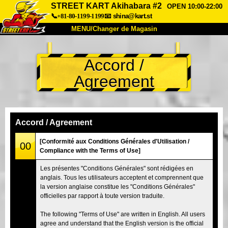
STREET KART Akihabara #2
OPEN 10:00-22:00
📞+81-80-1199-1199
📧
shina@kart.st
MENU/Changer de Magasin
ACCUEIL
Accord /
À Propos
Caractéristiques
Tarifs
Agreement
Accès
Avis
FAQ
Entreprise
Réservation
Changer de Magasin
Accord / Agreement
Tokyo Shinagawa
Tokyo Akihabara#1
[Conformité aux Conditions Générales d'Utilisation /
00
Compliance with the Terms of Use]
Tokyo Akihabara#2
Tokyo Shibuya
Les présentes "Conditions Générales" sont rédigées en
Tokyo Shibuya Annexe
Baie de Tokyo
anglais. Tous les utilisateurs acceptent et comprennent que
la version anglaise constitue les "Conditions Générales"
Tokyo Asakusa
Osaka
officielles par rapport à toute version traduite.
Okinawa
The following "Terms of Use" are written in English. All users
agree and understand that the English version is the official