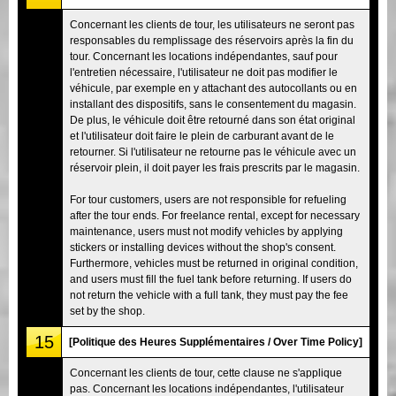
Concernant les clients de tour, les utilisateurs ne seront pas
responsables du remplissage des réservoirs après la fin du
tour. Concernant les locations indépendantes, sauf pour
l'entretien nécessaire, l'utilisateur ne doit pas modifier le
véhicule, par exemple en y attachant des autocollants ou en
installant des dispositifs, sans le consentement du magasin.
De plus, le véhicule doit être retourné dans son état original
et l'utilisateur doit faire le plein de carburant avant de le
retourner. Si l'utilisateur ne retourne pas le véhicule avec un
réservoir plein, il doit payer les frais prescrits par le magasin.
For tour customers, users are not responsible for refueling
after the tour ends. For freelance rental, except for necessary
maintenance, users must not modify vehicles by applying
stickers or installing devices without the shop's consent.
Furthermore, vehicles must be returned in original condition,
and users must fill the fuel tank before returning. If users do
not return the vehicle with a full tank, they must pay the fee
set by the shop.
15
[Politique des Heures Supplémentaires / Over Time Policy]
Concernant les clients de tour, cette clause ne s'applique
pas. Concernant les locations indépendantes, l'utilisateur