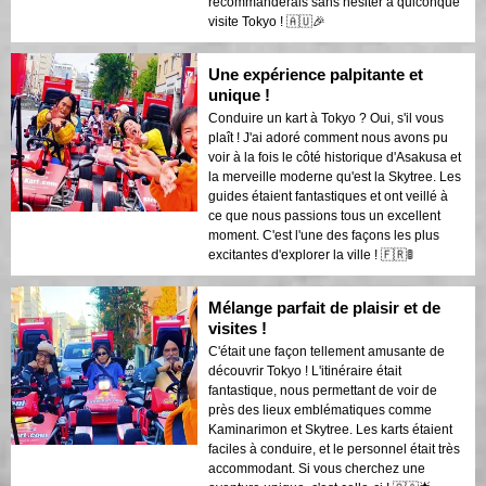
recommanderais sans hésiter à quiconque
visite Tokyo ! 🇦🇺🎉
Une expérience palpitante et
unique !
Conduire un kart à Tokyo ? Oui, s'il vous
plaît ! J'ai adoré comment nous avons pu
voir à la fois le côté historique d'Asakusa et
la merveille moderne qu'est la Skytree. Les
guides étaient fantastiques et ont veillé à
ce que nous passions tous un excellent
moment. C'est l'une des façons les plus
excitantes d'explorer la ville ! 🇫🇷🚦
Mélange parfait de plaisir et de
visites !
C'était une façon tellement amusante de
découvrir Tokyo ! L'itinéraire était
fantastique, nous permettant de voir de
près des lieux emblématiques comme
Kaminarimon et Skytree. Les karts étaient
faciles à conduire, et le personnel était très
accommodant. Si vous cherchez une