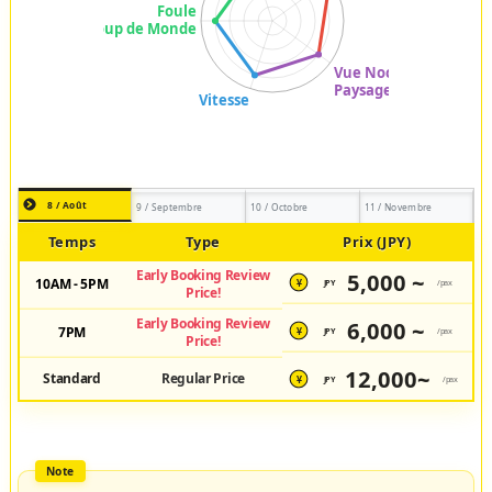
8 / Août
9 / Septembre
10 / Octobre
11 / Novembre
Temps
Type
Prix (JPY)
Early Booking Review
5,000 ~
10AM - 5PM
JPY
/pax
¥
Price!
Early Booking Review
6,000 ~
7PM
JPY
/pax
¥
Price!
12,000~
Standard
Regular Price
JPY
/pax
¥