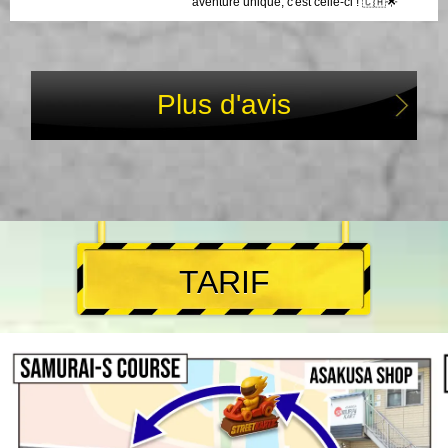
aventure unique, c'est celle-ci ! 🇨🇦🌟
Plus d'avis
TARIF