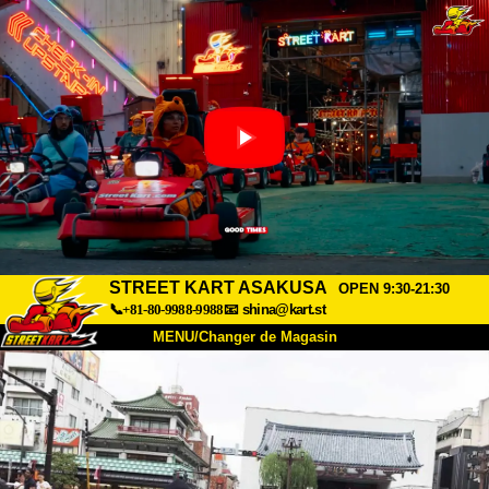
STREET KART ASAKUSA
OPEN 9:30-21:30
📞+81-80-9988-9988
📧
shina@kart.st
MENU/Changer de Magasin
ACCUEIL
À Propos
Caractéristiques
Tarifs
Accès
Avis
FAQ