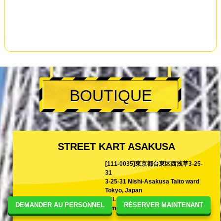
BOUTIQUE
STREET KART ASAKUSA
[111-0035]東京都台東区西浅草3-25-
31
3-25-31 Nishi-Asakusa Taito ward
Tokyo, Japan
TEL
+81-80-9988-9988
DEMANDER AU PERSONNEL
RÉSERVER MAINTENANT
E-mail
shina@kart.st