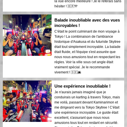
la vue encore meilleure ! Je le referais sans
hésiter ! 🇧🇷🎌
Balade inoubliable avec des vues
incroyables !
C'était le point culminant de mon voyage à
Tokyo ! La combinaison de l'ambiance
historique d'Asakusa et du futuriste Skytree
était tout simplement incroyable. La balade
était fluide, et l'équipe s'est assurée que
nous nous amusions tout en respectant les
règles. Voir la ville sous cet angle était
vraiment spécial. Je le recommande
vivement ! 🇸🇪🌆
Une expérience inoubliable !
Je n'aurais jamais imaginé que je
conduirais un karting à travers Tokyo, mais
me voilà, passant devant Kaminarimon et
me dirigeant vers la Tokyo Skytree ! C'était
une expérience incroyable. Le guide était
excellent, s'assurant que nous nous
amusions tous tout en restant en sécurité.