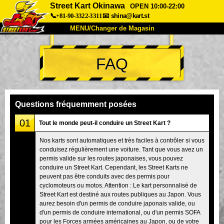
Street Kart Okinawa
OPEN 10:00-22:00
📞+81-90-3322-3311
📧
shina@kart.st
MENU/Changer de Magasin
ACCUEIL
FAQ
À Propos
Caractéristiques
Tarifs
Accès
Avis
FAQ
Entreprise
Réservation
Questions fréquemment posées
Changer de Magasin
01
Tout le monde peut-il conduire un Street Kart ?
Tokyo Shinagawa
Tokyo Akihabara#1
Nos karts sont automatiques et très faciles à contrôler si vous
conduisez régulièrement une voiture. Tant que vous avez un
Tokyo Akihabara#2
Tokyo Shibuya
permis valide sur les routes japonaises, vous pouvez
Tokyo Shibuya Annexe
Baie de Tokyo
conduire un Street Kart. Cependant, les Street Karts ne
peuvent pas être conduits avec des permis pour
Tokyo Asakusa
Osaka
cyclomoteurs ou motos. Attention : Le kart personnalisé de
Street Kart est destiné aux routes publiques au Japon. Vous
Okinawa
aurez besoin d'un permis de conduire japonais valide, ou
d'un permis de conduire international, ou d'un permis SOFA
pour les Forces armées américaines au Japon, ou de votre