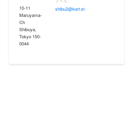
メール:
10-11
shibu2@kart.st
Maruyama-
Ch
Shibuya,
Tokyo 150-
0044