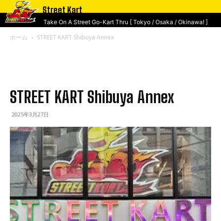
Street Kart
Take On A Street Go-Kart Thru [ Tokyo / Osaka / Okinawa! ]
ホーム
STREET KART Shibuya Annex
STREET KART Shibuya Annex
2025年3月27日