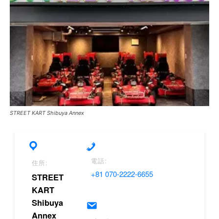
STREET KART Shibuya Annex
電話:
住所:
+81 070-2222-6655
STREET
KART
Shibuya
Annex