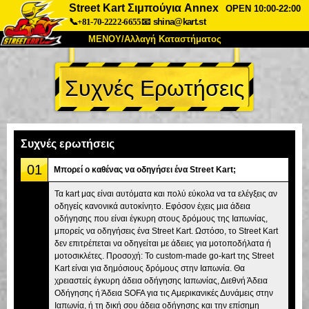
Street Kart Σιμπούγια Annex
OPEN 10:00-22:00
📞+81-70-2222-6655
📧
shina@kart.st
ΜΕΝΟΥ/Αλλαγή Καταστήματος
ΚΥΡΙΩΣ
Συχνές Ερωτήσεις
Σχετικά
Προδιαγραφές
Τιμές
Πρόσβαση
Αναφορές
Συχνές Ερωτήσεις
Εταιρεία
Κράτηση
Συχνές ερωτήσεις
Αλλαγή Καταστήματος
01
Μπορεί ο καθένας να οδηγήσει ένα Street Kart;
Τόκιο Σινάγαουα #1
Τόκιο Ακίχαμπαρα #1
Τα kart μας είναι αυτόματα και πολύ εύκολα να τα ελέγξεις αν
οδηγείς κανονικά αυτοκίνητο. Εφόσον έχεις μια άδεια
Τόκιο Ακίχαμπαρα #2
Τόκιο Σιμπούγια
οδήγησης που είναι έγκυρη στους δρόμους της Ιαπωνίας,
Τόκιο Σιμπούγια Annex
Τόκιο Κόλπος
μπορείς να οδηγήσεις ένα Street Kart. Ωστόσο, το Street Kart
δεν επιτρέπεται να οδηγείται με άδειες για μοτοποδήλατα ή
Τόκιο Ασακούσα
Οσάκα
μοτοσικλέτες. Προσοχή: Το custom-made go-kart της Street
Kart είναι για δημόσιους δρόμους στην Ιαπωνία. Θα
Οκινάουα
χρειαστείς έγκυρη άδεια οδήγησης Ιαπωνίας, Διεθνή Άδεια
Οδήγησης ή Άδεια SOFA για τις Αμερικανικές Δυνάμεις στην
Ιαπωνία, ή τη δική σου άδεια οδήγησης και την επίσημη