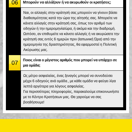
06
Μπορούν να αλλάξουν ή να ακυρωθούν οι κρατήσεις;
Ναι, οι αλλαγές στην κράτησή σας μπορούν να γίνουν βάσει
διαθεσιμότητας κατά την ώρα της αίτησής σας. Μπορείτε να
κάνετε αλλαγές στην κράτησή σας, όπως τον αριθμό των
οδηγών ή την ημερομηνία/ώρα, ή ακόμα και την διαδρομή.
Ωστόσο, αν επιθυμείτε να κάνετε αλλαγές ή να ακυρώσετε την
κράτησή σας εντός 6 ημερών πριν (Ιαπωνική Ώρα) από την
ημερομηνία της δραστηριότητας, θα εφαρμοστεί η Πολιτική
Ακύρωσης μας.
Ποιος είναι ο μέγιστος αριθμός που μπορεί να υπάρχει σε
07
μια ομάδα;
Ως μέτρο ασφαλείας, ένας ξεναγός μπορεί να συνοδεύσει
μέχρι 6 οδηγούς ανά ομάδα., με κάθε ομάδα να φεύγει λίγα
λεπτά αργότερα για λόγους ασφαλείας.
Για περισσότερες πληροφορίες, παρακαλούμε επικοινωνήστε
με το Κέντρο Κρατήσεων μας. Θα χαρούμε να σας
βοηθήσουμε!