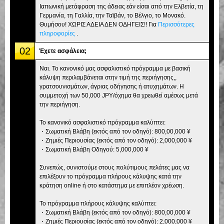
Ιαπωνική μετάφραση της άδειας εάν είσαι από την Ελβετία, τη
Γερμανία, τη Γαλλία, την Ταϊβάν, το Βέλγιο, το Μονακό.
Θυμήσου! ΧΩΡΙΣ ΑΔΕΙΑ ΔΕΝ ΟΔΗΓΕΙΣ!! Για
Περισσότερες
πληροφορίες
.
02
Έχετε ασφάλεια;
Ναι. Το κανονικό μας ασφαλιστικό πρόγραμμα με βασική
κάλυψη περιλαμβάνεται στην τιμή της περιήγησης,,
γρατσουνισμάτων, άγριας οδήγησης ή ατυχημάτων. Η
συμμετοχή των 50,000 JPY/όχημα θα χρεωθεί αμέσως μετά
την περιήγηση.
Το κανονικό ασφαλιστικό πρόγραμμα καλύπτει:
・Σωματική Βλάβη (εκτός από τον οδηγό): 800,00,000 ¥
・Ζημιές Περιουσίας (εκτός από τον οδηγό): 2,000,000 ¥
・Σωματική Βλάβη Οδηγού: 5,000,000 ¥
Συνεπώς, συνιστούμε στους πολύτιμους πελάτες μας να
επιλέξουν το πρόγραμμα πλήρους κάλυψης κατά την
κράτηση online ή στο κατάστημα με επιπλέον χρέωση.
Το πρόγραμμα πλήρους κάλυψης καλύπτει:
・Σωματική Βλάβη (εκτός από τον οδηγό): 800,00,000 ¥
・Ζημιές Περιουσίας (εκτός από τον οδηγό): 2,000,000 ¥