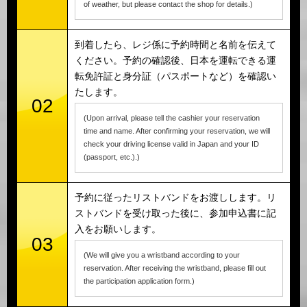
of weather, but please contact the shop for details.)
到着したら、レジ係に予約時間と名前を伝えて
ください。予約の確認後、日本を運転できる運
転免許証と身分証（パスポートなど）を確認い
たします。
02
(Upon arrival, please tell the cashier your reservation
time and name. After confirming your reservation, we will
check your driving license valid in Japan and your ID
(passport, etc.).)
予約に従ったリストバンドをお渡しします。リ
ストバンドを受け取った後に、参加申込書に記
入をお願いします。
03
(We will give you a wristband according to your
reservation. After receiving the wristband, please fill out
the participation application form.)