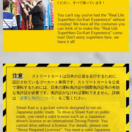
ください、すべて揃っています！
You can't say you've had the "Real Life
SuperHero Go-Kart Experience" without
cosplay! We have all the costumes you
can think of to make this "Real Life
SuperHero Go-Kart Experience" come
true! Don't worry superhero fans, we
have it all!
注意
ストリートカートは日本の公道を走行するために
設計されているゴーカート車両です。ストリートカートを公道
で運転するためには、日本の運転免許証や国際免許証等の有効
な免許証が必要です。免許証がなければ運転できません。詳細
は
「必要な免許について」
をご覧ください。
Street Kart is a go-kart vehicle designed to run on
Japanese public roads. To drive a Street Kart on public
roads, you need a valid license such as a Japanese
driver's license or an International Driving Permit. You
cannot drive without a license. For details, please see
"About Required Licenses". You need a valid Japanese