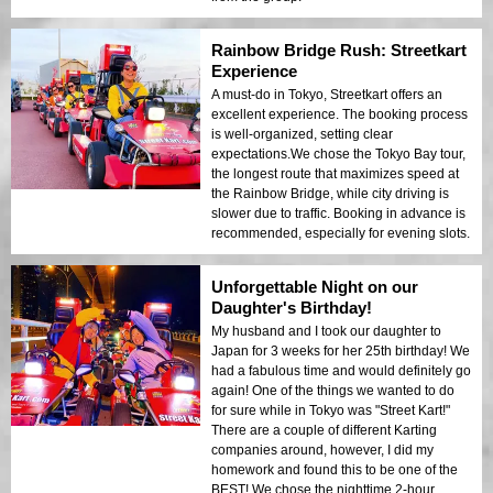
Rainbow Bridge Rush: Streetkart
Experience
A must-do in Tokyo, Streetkart offers an
excellent experience. The booking process
is well-organized, setting clear
expectations.We chose the Tokyo Bay tour,
the longest route that maximizes speed at
the Rainbow Bridge, while city driving is
slower due to traffic. Booking in advance is
recommended, especially for evening slots.
Unforgettable Night on our
Daughter's Birthday!
My husband and I took our daughter to
Japan for 3 weeks for her 25th birthday! We
had a fabulous time and would definitely go
again! One of the things we wanted to do
for sure while in Tokyo was "Street Kart!"
There are a couple of different Karting
companies around, however, I did my
homework and found this to be one of the
BEST! We chose the nighttime 2-hour