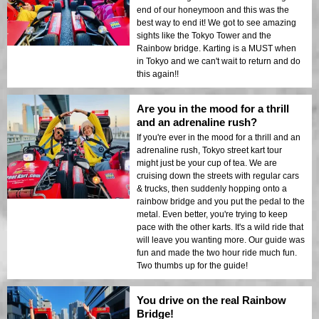
end of our honeymoon and this was the
best way to end it! We got to see amazing
sights like the Tokyo Tower and the
Rainbow bridge. Karting is a MUST when
in Tokyo and we can't wait to return and do
this again!!
Are you in the mood for a thrill
and an adrenaline rush?
If you're ever in the mood for a thrill and an
adrenaline rush, Tokyo street kart tour
might just be your cup of tea. We are
cruising down the streets with regular cars
& trucks, then suddenly hopping onto a
rainbow bridge and you put the pedal to the
metal. Even better, you're trying to keep
pace with the other karts. It's a wild ride that
will leave you wanting more. Our guide was
fun and made the two hour ride much fun.
Two thumbs up for the guide!
You drive on the real Rainbow
Bridge!