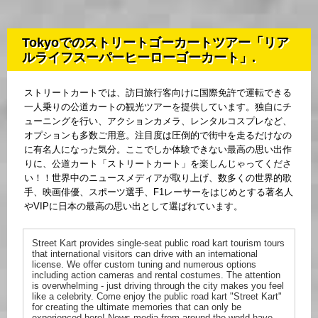
Tokyoでのストリートゴーカートツアー「リア
ルライフスーパーヒーローゴーカート」.
ストリートカートでは、訪日旅行客向けに国際免許で運転できる
一人乗りの公道カートの観光ツアーを提供しています。独自にチ
ューニングを行い、アクションカメラ、レンタルコスプレなど、
オプションも多数ご用意。注目度は圧倒的で街中を走るだけなの
に有名人になった気分。ここでしか体験できない最高の思い出作
りに、公道カート「ストリートカート」を楽しんじゃってくださ
い！！世界中のニュースメディアが取り上げ、数多くの世界的歌
手、映画俳優、スポーツ選手、F1レーサーをはじめとする著名人
やVIPに日本の最高の思い出として選ばれています。
Street Kart provides single-seat public road kart tourism tours
that international visitors can drive with an international
license. We offer custom tuning and numerous options
including action cameras and rental costumes. The attention
is overwhelming - just driving through the city makes you feel
like a celebrity. Come enjoy the public road kart "Street Kart"
for creating the ultimate memories that can only be
experienced here! News media from around the world have