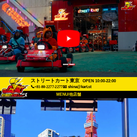
ストリートカート東京
OPEN 10:00-22:00
📞+81-80-2277-2277
📧
shina@kart.st
MENU/他店舗
トップ
概要
車両
価格
アクセス
評価
FAQ