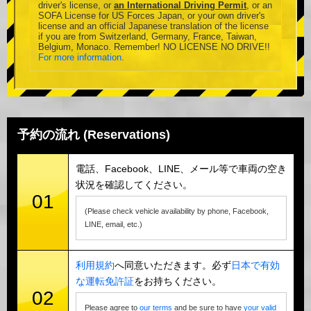
driver's license, or
an International Driving Permit
, or an
SOFA License for US Forces Japan, or your own driver's
license and an official Japanese translation of the license
if you are from Switzerland, Germany, France, Taiwan,
Belgium, Monaco. Remember! NO LICENSE NO DRIVE!!
For more information
.
予約の流れ (Reservations)
電話、Facebook、LINE、メール等で車両の空き
状況を確認してください。
01
(Please check vehicle availability by phone, Facebook,
LINE, email, etc.)
利用規約
へ同意いただきます。必ず
日本で有効
な運転免許証
をお持ちください。
02
Please agree to
our terms
and be sure to have
your valid