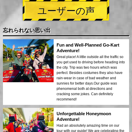
ユーザーの声
忘れられない思い出
Fun and Well-Planned Go-Kart
Adventure!
Great place! A little outside all the traffic so
you get used to driving before heading into
the city. Trip was two hours which was
perfect. Besides costumes they also have
rain-wear in case of bad weather and
sunnies for better days.Our guide was
phenomenal both at directions and
cracking some jokes. Can definitely
recommend!
Unforgettable Honeymoon
Adventure!
Had an absolutely amazing time on our
tour with our guide! We are celebrating the