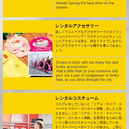
friends having the best time on the
streets.
レンタルアクセサリー
楽しくてユニークなアクセサリーでスタイリッ
シュにクルージング！コスチュームにちょっと
したアクセントを加え、街をドライブしながら
サングラスやファンキーな帽子を選んでみまし
ょう。
Cruise in style with our many fun and
funky accessories!
Add a little flare to your costume and
pick out a pair of sunglasses or funky
hats as you drive through the city.
レンタルコスチューム
コスプレをしていないと「リアル・ライフ・ス
ーパーヒーロー・ゴーカート体験」をしたと言
えません！この「リアル・ライフ・スーパーヒ
ーロー・ゴーカート体験」を実現するために思
いつく限りのコスチュームをご用意していま
す！スーパーヒーローファンの皆さん、ご安心