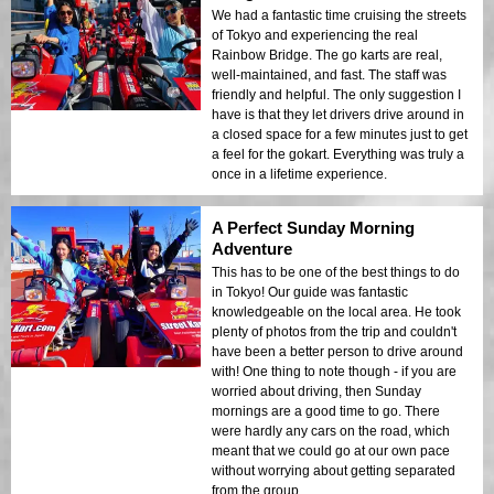
We had a fantastic time cruising the streets
of Tokyo and experiencing the real
Rainbow Bridge. The go karts are real,
well-maintained, and fast. The staff was
friendly and helpful. The only suggestion I
have is that they let drivers drive around in
a closed space for a few minutes just to get
a feel for the gokart. Everything was truly a
once in a lifetime experience.
A Perfect Sunday Morning
Adventure
This has to be one of the best things to do
in Tokyo! Our guide was fantastic
knowledgeable on the local area. He took
plenty of photos from the trip and couldn't
have been a better person to drive around
with! One thing to note though - if you are
worried about driving, then Sunday
mornings are a good time to go. There
were hardly any cars on the road, which
meant that we could go at our own pace
without worrying about getting separated
from the group.