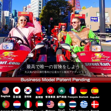
会社
予約
他店舗
東京 品川
東京 秋葉原 #1
東京 秋葉原 #2
東京 渋谷
東京 渋谷アネックス
東京ベイ
東京 浅草
大阪
沖縄
最高で唯一の冒険をしよう！
大人気の訪日旅行客向け公道カート観光アクティビティ