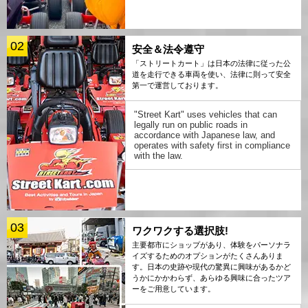
02
安全＆法令遵守
「ストリートカート」は日本の法律に従った公
道を走行できる車両を使い、法律に則って安全
第一で運営しております。
"Street Kart" uses vehicles that can
legally run on public roads in
accordance with Japanese law, and
operates with safety first in compliance
with the law.
03
ワクワクする選択肢!
主要都市にショップがあり、体験をパーソナラ
イズするためのオプションがたくさんありま
す。日本の史跡や現代の驚異に興味があるかど
うかにかかわらず、あらゆる興味に合ったツア
ーをご用意しています。