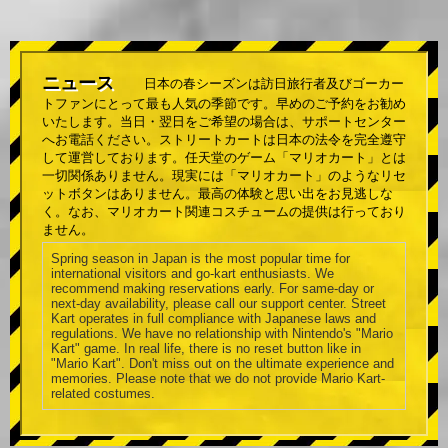
ニュース
日本の春シーズンは訪日旅行者及びゴーカー
トファンにとって最も人気の季節です。早めのご予約をお勧め
いたします。当日・翌日をご希望の場合は、サポートセンター
へお電話ください。ストリートカートは日本の法令を完全遵守
して運営しております。任天堂のゲーム「マリオカート」とは
一切関係ありません。現実には「マリオカート」のようなリセ
ットボタンはありません。最高の体験と思い出をお見逃しな
く。なお、マリオカート関連コスチュームの提供は行っており
ません。
Spring season in Japan is the most popular time for
international visitors and go-kart enthusiasts. We
recommend making reservations early. For same-day or
next-day availability, please call our support center. Street
Kart operates in full compliance with Japanese laws and
regulations. We have no relationship with Nintendo's "Mario
Kart" game. In real life, there is no reset button like in
"Mario Kart". Don't miss out on the ultimate experience and
memories. Please note that we do not provide Mario Kart-
related costumes.