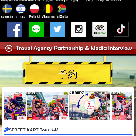
予約
STREET KART Tour K-M