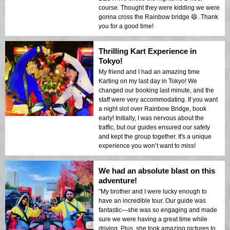
course. Thought they were kidding we were
gonna cross the Rainbow bridge 😄. Thank
you for a good time!
Thrilling Kart Experience in
Tokyo!
My friend and I had an amazing time
Karting on my last day in Tokyo! We
changed our booking last minute, and the
staff were very accommodating. If you want
a night slot over Rainbow Bridge, book
early! Initially, I was nervous about the
traffic, but our guides ensured our safety
and kept the group together. It's a unique
experience you won’t want to miss!
We had an absolute blast on this
adventure!
"My brother and I were lucky enough to
have an incredible tour. Our guide was
fantastic—she was so engaging and made
sure we were having a great time while
driving. Plus, she took amazing pictures to