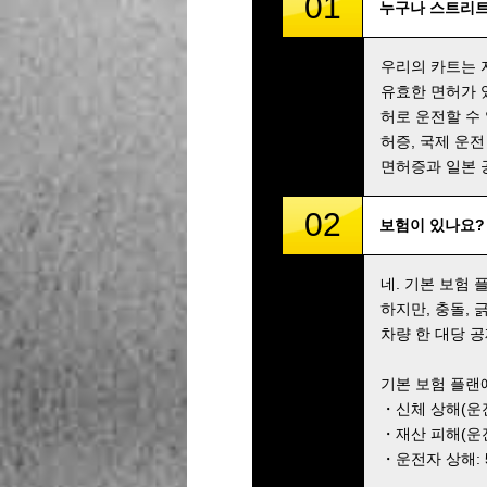
01
누구나 스트리트
우리의 카트는 
유효한 면허가 
허로 운전할 수
허증, 국제 운전
면허증과 일본 
02
보험이 있나요?
네. 기본 보험
하지만, 충돌,
차량 한 대당 공
기본 보험 플랜
・신체 상해(운전자
・재산 피해(운전자
・운전자 상해: 5,