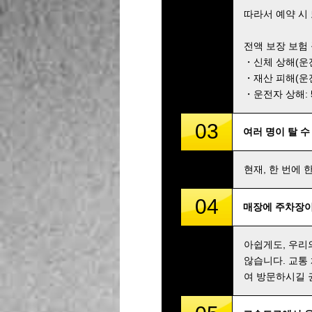
따라서 예약 시
전액 보장 보험
・신체 상해(운전자
・재산 피해(운전자
・운전자 상해: 5,
03
여러 명이 탈 수
현재, 한 번에 
04
매장에 주차장이
아쉽게도, 우리
않습니다. 교통
여 방문하시길 