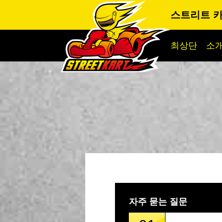
스트리트 
최상단
소
자주 묻는 질문