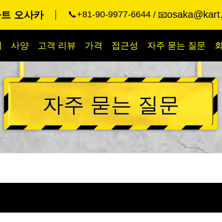
osaka@kart.
카트 오사카
📞+81-90-9977-6644
📧
개
사양
고객 리뷰
가격
접근성
자주 묻는 질문
자주 묻는 질문