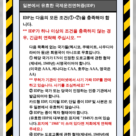
일본에서 유효한 국제운전면허증(IDP)
IDP는 다음의 모든 조건(①~⑦)을 충족해야 합
니다.
** IDP가 하나 이상의 조건을 충족하지 않는 경
우, 긴급히 연락해 주십시오. **
다음 목록에 없는 국가들(멕시코, 쿠웨이트, 사우디아
라비아 등)은 회원국이 아니므로 무효입니다.
① 해당 국가가 UN이 인정한 도로교통에 관한 협약
(제네바, 1949년) 서명국이어야 합니다.
(미국은 AAA, 캐나다는 CAA, 호주는 AAA, 영국은
AA)
** 무허가 기관이 인터넷에서 사기 가짜 IDP를 판매
하고 있습니다. 사기를 조심하세요! **
② IDP는 국가 또는 당국이 인정하는 인증 기관에서
발급되어야 합니다.
카드형 IDP, 디지털 IDP, 단일 종이 IDP 및 사본은 모
두 일본에서 유효하지 않습니다.
③ IDP는 종이 책자 형태여야 합니다.
(유효한 IDP의 대부분은 표지에 "1949가 쓰여 있습
니다.
표지에 "1968"이 쓰여 있다면 저희에게 연락해
주세요.)
④ IDP는 도로교통에 관한 협약(제네바, 1949년)에