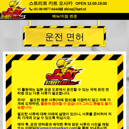
스트리트 카트 오사카
OPEN 12:00-19:00
📞+81-90-9977-6644
📧
shina@kart.st
메뉴/지점 변경
최상단
운전 면허
소개
사양
가격
접근성
고객 리뷰
자주 묻는 질문
회사 정보
예약
지점 변경
도쿄 시나가와 #1
도쿄 아키하바라#1
도쿄 아키하바라#2
도쿄 시부야
이 활동에는 일본 공공 도로에서 운전할 수 있는 국제 운전 면
허증 또는 다른 서류가 필요합니다.
도쿄 시부야 애넥스
도쿄 베이
주의! 필요한 원본 서류(아래 참조)를 지참하지 않고 저희 가
게에 도착하면,
활동에 참여할 수 없습니다
그리고
환불도 불가
도쿄 아사쿠사
오사카
능합니다
.
필요한 서류에 대해 아래에 설명이 있으니, 서류를 준비하여 저
오키나와
희 가게에 오실 수 있도록 하십시오.
예약 후, 운전 면허증과 예약한 후에 받은 서류의 사진을 채팅
또는 이메일(
license@streetkart.com
)을 통해 보내주시면,