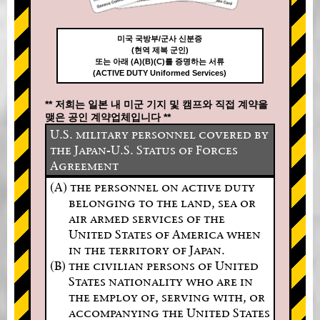
미국 국방부/군사 신분증
(현역 제복 군인)
또는 아래 (A)(B)(C)를 증명하는 서류
(ACTIVE DUTY Uniformed Services)
** 저희는 일본 내 미군 기지 및 캠프와 직접 계약을
맺은 공인 계약업체입니다 **
U.S. military personnel covered by
the Japan-U.S. Status of Forces
Agreement
(A) the personnel on active duty
belonging to the land, sea or
air armed services of the
United States of America when
in the territory of Japan.
(B) the civilian persons of United
States nationality who are in
the employ of, serving with, or
accompanying the United States