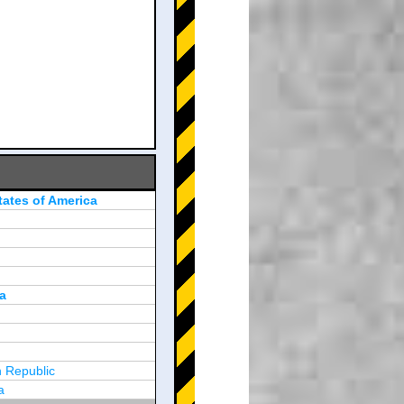
tates of America
a
 Republic
a