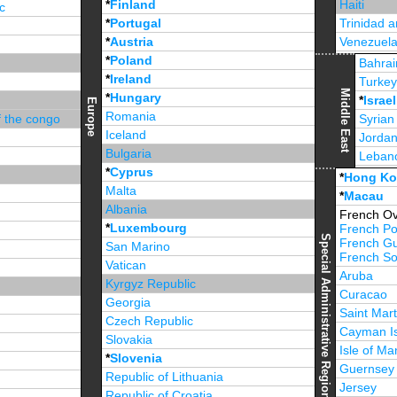
*
Finland
Haiti
c
*
Portugal
Trinidad 
*
Austria
Venezuel
*
Poland
Jamaica
Bahrai
*
Ireland
Turke
Middle East
*
Hungary
*
Israel
Europe
Romania
f the congo
Syrian
Iceland
Jorda
Bulgaria
Leban
*
Cyprus
*
Unite
*
Hong K
Malta
*
Macau
Albania
French Ov
*
Luxembourg
French Po
Special Administrative Region
French G
San Marino
French Sou
Vatican
Aruba
Kyrgyz Republic
Curacao
Georgia
Saint Mart
Czech Republic
Cayman I
Slovakia
Isle of Ma
*
Slovenia
Guernsey
Republic of Lithuania
Jersey
Republic of Croatia