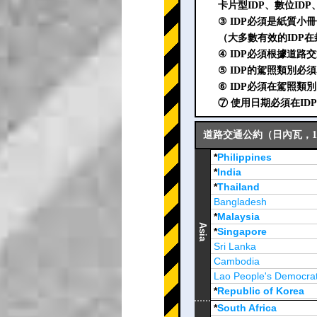
卡片型IDP、數位ID
③ IDP必須是紙質小
（大多數有效的IDP在
④ IDP必須根據道路
⑤ IDP的駕照類別必
⑥ IDP必須在駕照類
⑦ 使用日期必須在I
道路交通公約（日內瓦，19
*
Philippines
*
India
*
Thailand
Bangladesh
*
Malaysia
Asia
*
Singapore
Sri Lanka
Cambodia
Lao People's Democrat
*
Republic of Korea
Brunei Darussalam
*
South Africa