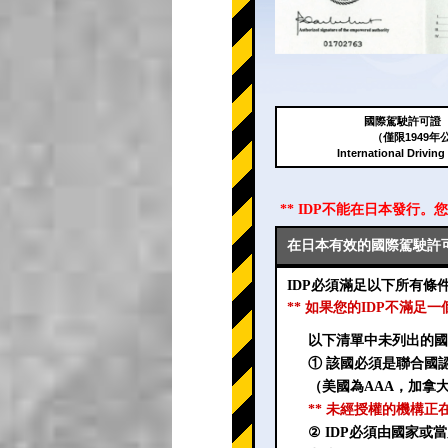
國際駕駛許可證（
（僅限1949年
International Driving
** IDP不能在日本發行。
在日本有效的國際駕駛許可
IDP必須滿足以下所有條
** 如果您的IDP不滿足
以下清單中未列出的國
① 該國必須是聯合國
（美國為AAA，加拿大
** 未經授權的機構正
② IDP必須由國家