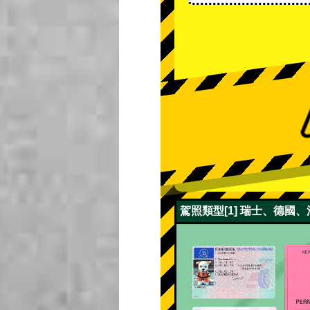
駕照類型[1] 瑞士、德