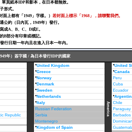
P、單頁紙本IDP和影本，在日本都無效。
冊子形式。
封面上都有「1949」字樣。）
若封面上標示「1968」，請聯繫我們。
交通公約（日內瓦，1949年）發行。
須寫成A、B、C、D或E。
別的B部分有印章或標記。
DP發行日期一年內且在進入日本一年內。
49年）簽字國 / 為日本發行IDP的國家
*
United Kingdom
*
United S
*
Greece
*
Canada
*
Norway
Peru
*
Denmark
Cuba
*
Sweden
Ecuador
*
Netherlands
*
Argentin
*
Italy
Chile
America
Russian Federation
Paraguay
ic Republic
Serbia
Barbados
Montenegro
Dominican
*
Kingdom of Spain
Guatemal