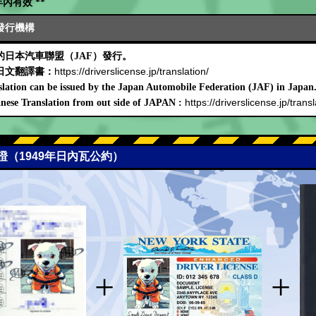
內有效 **
發行機構
日本汽車聯盟（JAF）發行。
https://driverslicense.jp/translation/
日文翻譯書：
lation can be issued by the Japan Automobile Federation (JAF) in Japan
https://driverslicense.jp/transl
nese Translation from out side of JAPAN :
可證（1949年日內瓦公約）
+
+