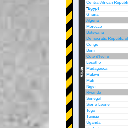
Central African Republi
*
Egypt
Ghana
Algeria
Morocco
Botswana
Democratic Republic o
Congo
Benin
Cote d'Ivoire
Lesotho
Madagascar
Africa
Malawi
Mali
Niger
Rwanda
Senegal
Sierra Leone
Togo
Tunisia
Uganda