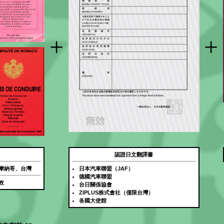
+
+
認證日文翻譯書
摩納哥、台灣
日本汽車聯盟（JAF）
德國汽車聯盟
效
台日關係協會
ZIPLUS株式會社（僅限台灣）
各國大使館