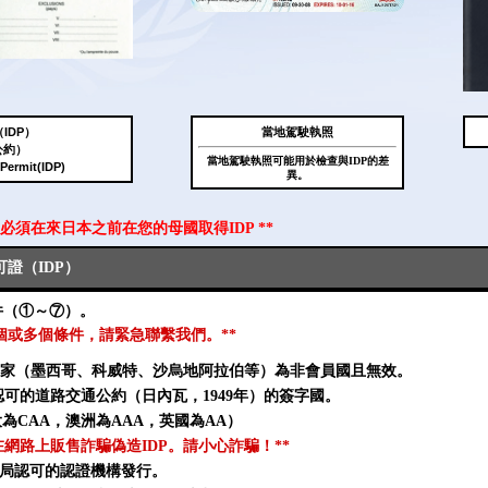
IDP）
當地駕駛執照
公約）
當地駕駛執照可能用於檢查與IDP的差
 Permit(IDP)
異。
您必須在來日本之前在您的母國取得IDP **
證（IDP）
件（①～⑦）。
一個或多個條件，請緊急聯繫我們。**
家（墨西哥、科威特、沙烏地阿拉伯等）為非會員國且無效。
認可的道路交通公約（日內瓦，1949年）的簽字國。
為CAA，澳洲為AAA，英國為AA）
在網路上販售詐騙偽造IDP。請小心詐騙！**
或當局認可的認證機構發行。