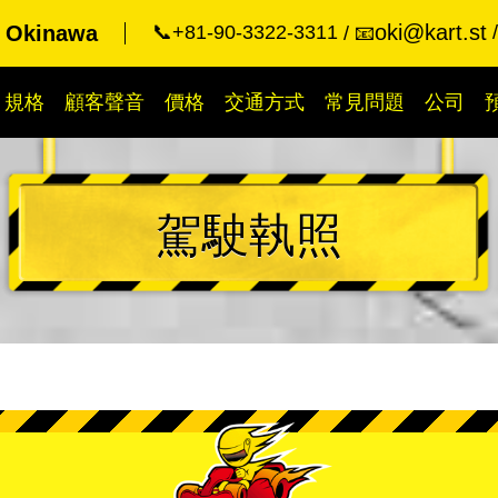
oki@kart.st
t Okinawa
📞+81-90-3322-3311
📧
規格
顧客聲音
價格
交通方式
常見問題
公司
駕駛執照