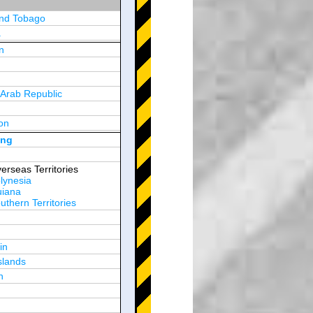
and Tobago
a
n
y
 Arab Republic
n
on
d Arab Emirates
ong
erseas Territories
lynesia
uiana
thern Territories
in
slands
n