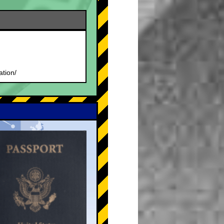
.
ation/