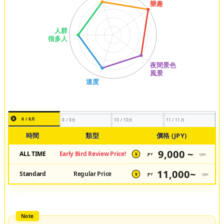
8 / 8月
9 / 9月
10 / 10月
11 / 11月
時間
類型
價格 (JPY)
9,000 ~
ALL TIME
Early Bird Review Price!
JPY
/pax
¥
11,000~
Standard
Regular Price
JPY
/pax
¥