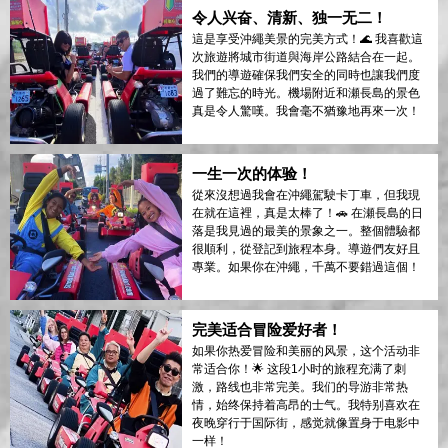
令人兴奋、清新、独一无二！
這是享受沖繩美景的完美方式！🌊 我喜歡這
次旅遊將城市街道與海岸公路結合在一起。
我們的導遊確保我們安全的同時也讓我們度
過了難忘的時光。機場附近和瀬長島的景色
真是令人驚嘆。我會毫不猶豫地再來一次！
一生一次的体验！
從來沒想過我會在沖繩駕駛卡丁車，但我現
在就在這裡，真是太棒了！🚗 在瀬長島的日
落是我見過的最美的景象之一。整個體驗都
很順利，從登記到旅程本身。導遊們友好且
專業。如果你在沖繩，千萬不要錯過這個！
完美适合冒险爱好者！
如果你热爱冒险和美丽的风景，这个活动非
常适合你！🌟 这段1小时的旅程充满了刺
激，路线也非常完美。我们的导游非常热
情，始终保持着高昂的士气。我特别喜欢在
夜晚穿行于国际街，感觉就像置身于电影中
一样！