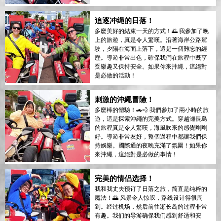
追逐冲绳的日落！
多麼美好的結束一天的方式！🌅 我參加了晚
上的旅遊，真是令人驚嘆。沿著海岸公路駕
駛，夕陽在海面上落下，這是一個難忘的經
歷。導遊非常出色，確保我們在旅程中既享
受樂趣又保持安全。如果你來沖繩，這絕對
是必做的活動！
刺激的沖繩冒險！
多麼棒的體驗！🚗💨 我們參加了兩小時的旅
遊，這是探索沖繩的完美方式。穿越瀬長島
的旅程真是令人驚嘆，海風吹來的感覺剛剛
好。導遊非常友好，整個過程中都讓我們保
持娛樂。國際通的夜晚充滿了氛圍！如果你
來沖繩，這絕對是必做的事情！
完美的情侣选择！
我和我丈夫预订了日落之旅，简直是纯粹的
魔法！🌅 风景令人惊叹，路线设计得很周
到。经过机场，然后前往瀬长岛的过程非常
有趣。我们的导游确保我们感到舒适和安