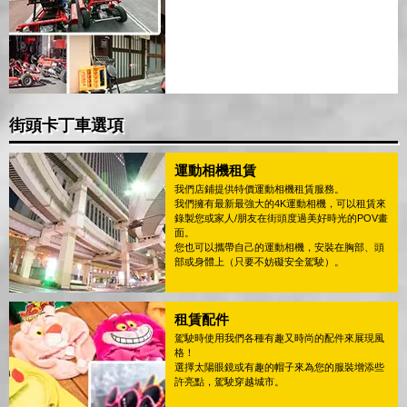
街頭卡丁車選項
運動相機租賃
我們店鋪提供特價運動相機租賃服務。
我們擁有最新最強大的4K運動相機，可以租賃來
錄製您或家人/朋友在街頭度過美好時光的POV畫
面。
您也可以攜帶自己的運動相機，安裝在胸部、頭
部或身體上（只要不妨礙安全駕駛）。
租賃配件
駕駛時使用我們各種有趣又時尚的配件來展現風
格！
選擇太陽眼鏡或有趣的帽子來為您的服裝增添些
許亮點，駕駛穿越城市。