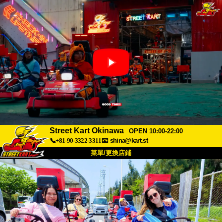
Street Kart Okinawa
OPEN 10:00-22:00
📞+81-90-3322-3311
📧
shina@kart.st
菜單/更換店鋪
首頁
關於
規格
價格
交通方式
顧客聲音
常見問題