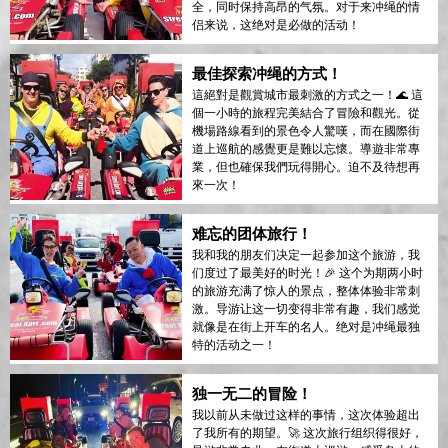
全，同时保持高昂的气氛。对于来冲绳的情
侣来说，这绝对是必做的活动！
最佳探索冲绳的方式！
這絕對是觀賞城市最刺激的方式之一！🌊 這
個一小時的旅程完美結合了冒險和觀光。從
機場路線看到的景色令人驚嘆，而在國際街
道上巡航的感覺更是難以忘懷。導遊非常專
業，但也確保我們玩得開心。迫不及待想再
來一次！
难忘的团体旅行！
我和我的朋友们决定一起参加这个旅游，我
们度过了最美好的时光！🎉 这个为期两小时
的旅游充满了惊人的景点，整体体验非常刺
激。导游让这一切变得非常有趣，我们感觉
就像是在街上开车的名人。绝对是冲绳最独
特的活动之一！
独一无二的冒险！
我以前从未做过这样的事情，这次体验超出
了我所有的期望。🚀 这次旅行组织得很好，