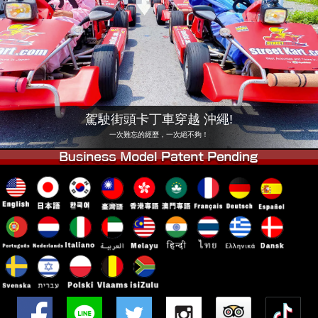
公司
預訂
更換店鋪
東京品川 #1
東京秋葉原#1
東京秋葉原#2
東京澀谷
東京澀谷附屬
東京灣
駕駛街頭卡丁車穿越 沖繩!
東京淺草
大阪
一次難忘的經歷，一次絕不夠！
沖繩