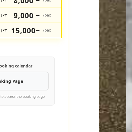
8,000 ~
JPY
/pax
9,000 ~
JPY
/pax
15,000~
JPY
/pax
ooking calendar
oking Page
 to access the booking page