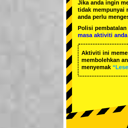
Jika anda ingin m
tidak mempunyai 
anda perlu menges
Polisi pembatal
masa aktiviti anda
Aktiviti ini me
membolehkan and
menyemak
“Les