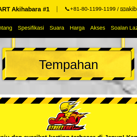
aki
RT Akihabara #1
📞+81-80-1199-1199
📧
ntang
Spesifikasi
Suara
Harga
Akses
Soalan La
Tempahan