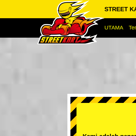
STREET KA
UTAMA
Te