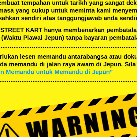
embuat tempahan untuk tarikh yang sangat de
masa yang cukup untuk meminta kami menyema
ahkan sendiri atas tanggungjawab anda sendir
an STREET KART hanya membenarkan pembatal
(Waktu Piawai Jepun) tanpa bayaran pembatal
merlukan lesen memandu antarabangsa atau dok
a memandu di jalan raya awam di Jepun. Sila 
en Memandu untuk Memandu di Jepun”