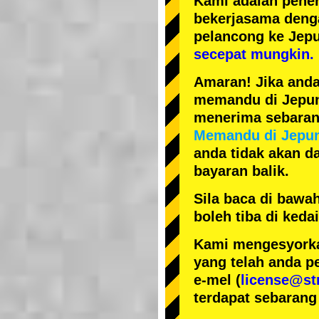
Kami adalah
pener
bekerjasama den
pelancong ke Jep
secepat mungkin.
Amaran! Jika anda
memandu di Jepun, 
menerima sebarang
Memandu di Jepu
anda tidak akan da
bayaran balik.
Sila baca di bawa
boleh tiba di ked
Kami mengesyorka
yang telah anda p
e-mel (
license@st
terdapat sebarang