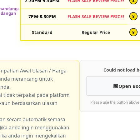
2:30PM-5:30PM
FLASH SALE REVIEW PRICE!
¥
7PM-8:30PM
FLASH SALE REVIEW PRICE!
¥
Standard
Regular Price
¥
Could not load b
empahan Awal Ulasan / Harga
a anda merancang untuk
Open Bo
anda.
 tidak terpakai pada platform
skaun berdasarkan ulasan
Please use the button above
an secara automatik semasa
 Jika anda ingin menggunakan
 jika anda ingin mengekalkan