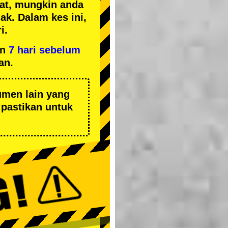
kat, mungkin anda
k. Dalam kes ini,
i.
an
7 hari sebelum
an.
umen lain yang
pastikan untuk