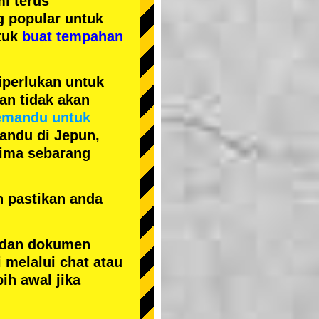
i terus
ng popular
untuk
tuk
buat tempahan
iperlukan untuk
an tidak akan
emandu untuk
andu di Jepun,
erima sebarang
n pastikan anda
 dan dokumen
 melalui chat atau
ih awal jika