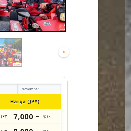
>
November
Harga (JPY)
7,000 ~
JPY
/pax