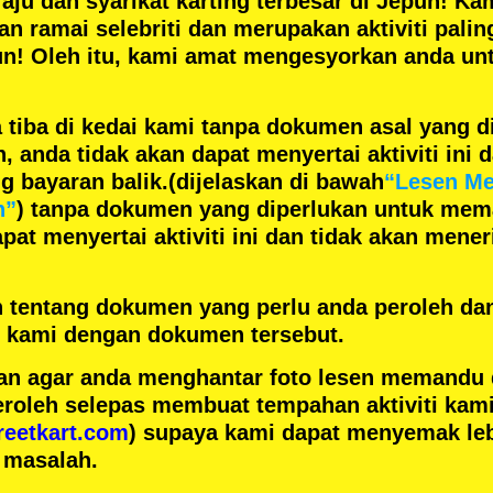
aju
dan
syarikat karting terbesar
di Jepun! Kam
gan
ramai selebriti
dan merupakan
aktiviti pali
un! Oleh itu, kami amat mengesyorkan anda un
 tiba di kedai kami tanpa dokumen asal yang d
anda tidak akan dapat menyertai aktiviti ini d
 bayaran balik.
(dijelaskan di bawah
“Lesen M
n”
) tanpa dokumen yang diperlukan untuk mem
pat menyertai aktiviti ini dan tidak akan men
h tentang dokumen yang perlu anda peroleh da
ai kami dengan dokumen tersebut.
n agar anda menghantar foto lesen memandu
eroleh selepas membuat tempahan aktiviti kami
reetkart.com
) supaya kami dapat menyemak leb
 masalah.