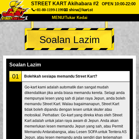
STREET KART Akihabara #2
OPEN 10:00-22:00
📞+81-80-1199-1199
📧
shina@kart.st
MENU/Tukar Kedai
UTAMA
Soalan Lazim
Tentang
Spesifikasi
Harga
Akses
Suara
Soalan Lazim
Syarikat
Tempahan
Soalan Lazim
Tukar Kedai
01
Bolehkah sesiapa memandu Street Kart?
Tokyo Shinagawa
Tokyo Akihabara#1
Go-kart kami adalah automatik dan sangat mudah
dikendalikan jika anda biasa memandu kereta. Selagi anda
Tokyo Akihabara#2
Tokyo Shibuya
mempunyai lesen yang sah di jalan raya Jepun, anda boleh
Tokyo Shibuya Annex
Tokyo Bay
memandu Street Kart. Walau bagaimanapun, Street Kart
tidak boleh dipandu dengan lesen untuk skuter atau
Tokyo Asakusa
Osaka
motosikal. Perhatian: Go-kart yang direka khas oleh Street
Kart adalah untuk jalan raya awam di Jepun. Anda akan
Okinawa
memerlukan lesen memandu Jepun yang sah, atau Permit
Memandu Antarabangsa, atau Lesen SOFA untuk Tentera AS
Jepun, atau lesen memandu anda sendiri dan terjemahan