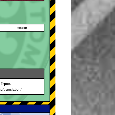
Pasport
 Jepun.
jp/translation/