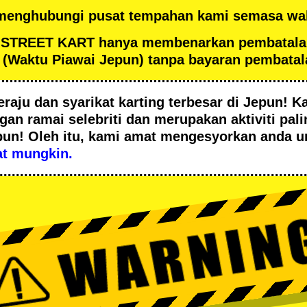
 menghubungi pusat tempahan kami semasa wak
an STREET KART hanya membenarkan pembatal
(Waktu Piawai Jepun) tanpa bayaran pembatal
eraju
dan
syarikat karting terbesar
di Jepun! Ka
ngan
ramai selebriti
dan merupakan
aktiviti pal
pun! Oleh itu, kami amat mengesyorkan anda 
t mungkin.