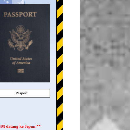
Pasport
LUM datang ke Jepun **