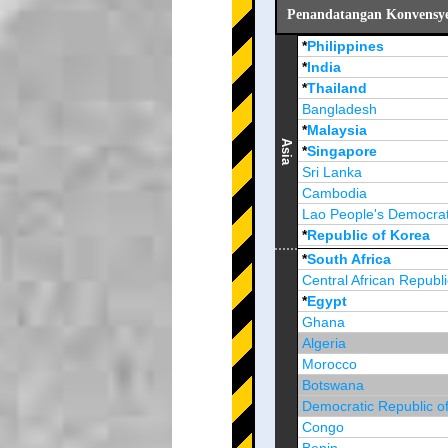
Penandatangan Konvensyen
*
Philippines
*
India
*
Thailand
Bangladesh
*
Malaysia
Asia
*
Singapore
Sri Lanka
Cambodia
Lao People's Democrat
*
Republic of Korea
Brunei Darussalam
*
South Africa
Central African Republi
*
Egypt
Ghana
Algeria
Morocco
Botswana
Democratic Republic o
Congo