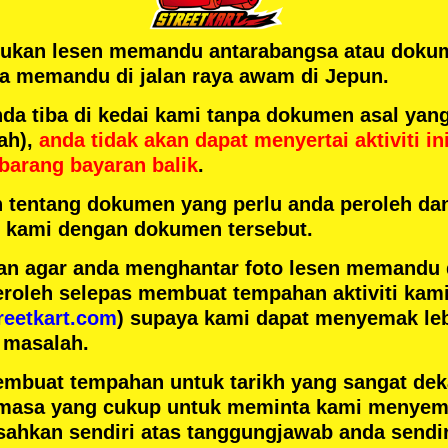
rlukan lesen memandu antarabangsa atau doku
 memandu di jalan raya awam di Jepun.
 tiba di kedai kami tanpa dokumen asal yang
ah),
anda tidak akan dapat menyertai aktiviti in
barang bayaran balik
.
h tentang dokumen yang perlu anda peroleh da
ai kami dengan dokumen tersebut.
n agar anda menghantar foto lesen memandu
eroleh selepas membuat tempahan aktiviti kami
reetkart.com
) supaya kami dapat menyemak leb
 masalah.
embuat tempahan untuk tarikh yang sangat de
masa yang cukup untuk meminta kami menyema
ahkan sendiri atas tanggungjawab anda sendir