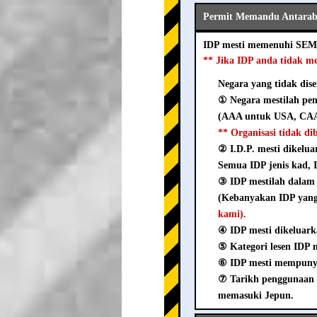
Permit Memandu Antaraba
IDP mesti memenuhi SEM
** Jika IDP anda tidak m
Negara yang tidak dise
① Negara mestilah pen
(AAA untuk USA, CAA
** Organisasi tidak d
② I.D.P. mesti dikelua
Semua IDP jenis kad, I
③ IDP mestilah dala
(Kebanyakan IDP yang 
kami).
④ IDP mesti dikeluark
⑤ Kategori lesen IDP me
⑥ IDP mesti mempunyai
⑦ Tarikh penggunaan 
memasuki Jepun.