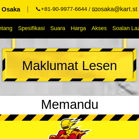
osaka@kart.st
t Osaka
📞+81-90-9977-6644
📧
ntang
Spesifikasi
Suara
Harga
Akses
Soalan La
Maklumat Lesen
Memandu