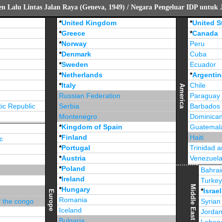
 Lalu Lintas Jalan Raya (Geneva, 1949) / Negara Pengeluar IDP untuk 
*
United Kingdom
*
United S
*
Greece
*
Canada
*
Norway
Peru
*
Denmark
Cuba
*
Sweden
Ecuador
*
Netherlands
*
Argentin
*
Italy
Chile
America
Russian Federation
Paraguay
ic Republic
Serbia
Barbados
Montenegro
Dominican
*
Kingdom of Spain
Guatemal
*
Finland
Haiti
c
*
Portugal
Trinidad 
*
Austria
Venezuel
*
Poland
Jamaica
Bahrai
*
Ireland
Turke
Middle East
*
Hungary
*
Israel
Europe
Romania
f the congo
Syrian
Iceland
Jorda
Bulgaria