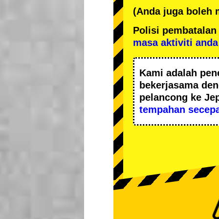
(Anda juga boleh
Polisi pembatal
masa aktiviti anda
Kami adalah
pen
bekerjasama de
pelancong ke Je
tempahan secepa