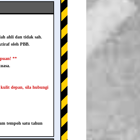
ah ahli dan tidak sah.
tiraf oleh PBB.
ipuan! **
kuasa.
 kulit depan, sila hubungi
lam tempoh satu tahun