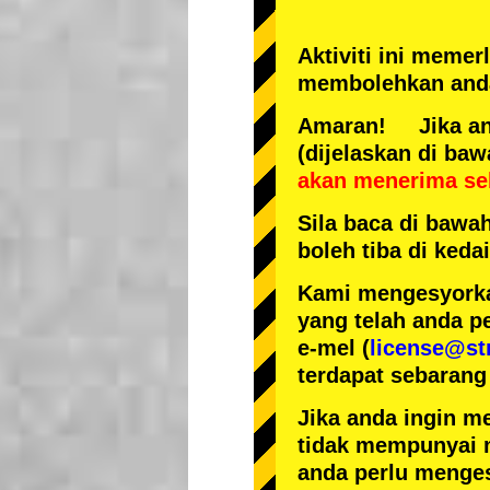
Aktiviti ini meme
membolehkan anda
Amaran! Jika anda
(dijelaskan di baw
akan menerima se
Sila baca di bawa
boleh tiba di ked
Kami mengesyorka
yang telah anda p
e-mel (
license@st
terdapat sebarang
Jika anda ingin m
tidak mempunyai 
anda perlu menges