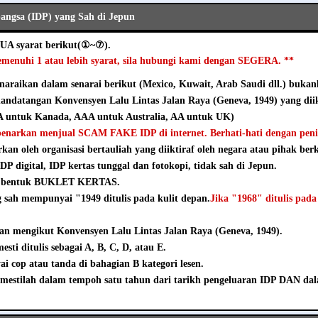
ngsa (IDP) yang Sah di Jepun
UA syarat berikut(①~⑦).
emenuhi 1 atau lebih syarat, sila hubungi kami dengan SEGERA. **
naraikan dalam senarai berikut (Mexico, Kuwait, Arab Saudi dll.) bukanl
andatangan Konvensyen Lalu Lintas Jalan Raya (Geneva, 1949) yang diik
 untuk Kanada, AAA untuk Australia, AA untuk UK)
ibenarkan menjual SCAM FAKE IDP di internet. Berhati-hati dengan pen
rkan oleh organisasi bertauliah yang diiktiraf oleh negara atau pihak ber
DP digital, IDP kertas tunggal dan fotokopi, tidak sah di Jepun.
m bentuk BUKLET KERTAS.
sah mempunyai "1949 ditulis pada kulit depan.
Jika "1968" ditulis pada
an mengikut Konvensyen Lalu Lintas Jalan Raya (Geneva, 1949).
sti ditulis sebagai A, B, C, D, atau E.
 cop atau tanda di bahagian B kategori lesen.
mestilah dalam tempoh satu tahun dari tarikh pengeluaran IDP DAN da