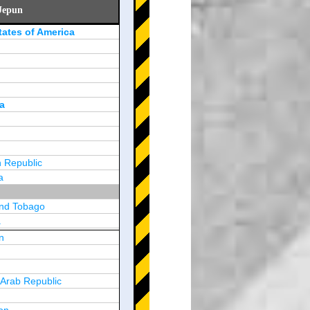
Jepun
tates of America
a
 Republic
a
and Tobago
a
n
y
 Arab Republic
n