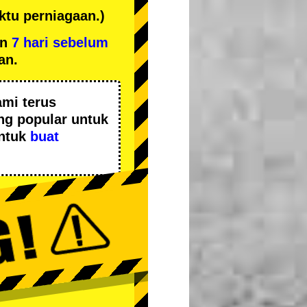
tu perniagaan.)
an
7 hari sebelum
an.
mi terus
ing popular
untuk
untuk
buat