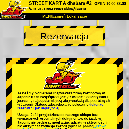
STREET KART Akihabara #2
OPEN 10:00-22:00
📞+81-80-1199-1199
📧
shina@kart.st
MENU/Zmień Lokalizację
TOP
Rezerwacja
O nas
Specyfikacja
Cena
Dojazd
Opinie
FAQ
Firma
Rezerwacja
Zmień Lokalizację
Tokyo Shinagawa
Tokyo Akihabara#1
Tokyo Akihabara#2
Tokyo Shibuya
Jesteśmy
pionierami
i
największą firmą kartingową
w
Tokyo Shibuya Annex
Tokyo Bay
Japonii! Nadal współpracujemy z
wieloma celebrytami
i
jesteśmy
najpopularniejszą aktywnością
dla podróżnych
w Japonii! Dlatego zdecydowanie polecamy
dokonać
Tokyo Asakusa
Osaka
rezerwacji jak najszybciej.
Uwaga! Jeśli przyjedziesz do naszego sklepu bez
Okinawa
wymaganych oryginalnych dokumentów do jazdy w
Japonii, nie będziesz mógł wziąć udziału w aktywności i
nie otrzymasz żadnego zwrotu.
(opisane poniżej
„Prawo