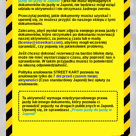
jazdy do jazdy w Japonii”
) jeśli nie masz wymaganych
dokumentów do jazdy w Japonii, nie będziesz mógł wziąć
udziału w aktywności i nie otrzymasz żadnego zwrotu.
Przeczytaj poniżej, jakie dokumenty musisz uzyskać i
upewnij się, że możesz przyjść do naszego sklepu z tymi
dokumentami.
Zalecamy, abyś wysłał nam zdjęcia swojego prawa jazdy i
dokumentów, które otrzymałeś po dokonaniu rezerwacji
naszej aktywności, za pomocą czatu lub e-maila
(
license@streetkart.com
), abyśmy mogli wcześniej
sprawdzić, czy pojawią się jakiekolwiek problemy.
Jeśli chcesz dokonać rezerwacji na bardzo bliskie daty,
może nie mieć wystarczająco czasu, aby poprosić nas o
sprawdzenie. W takim przypadku musisz to potwierdzić
na własną odpowiedzialność.
Polityka anulowania STREET KART pozwala na
anulowanie tylko do
7 dni przed czasem twojej
aktywności
(Czas standardowy Japonii) bez opłaty za
anulowanie.
Ta aktywność wymaga międzynarodowego prawa
jazdy lub innego dokumentu, który pozwala ci
prowadzić pojazdy na drogach publicznych w Japonii.
Upewnij się, że sprawdzasz
„Prawo jazdy do jazdy w
Japonii”