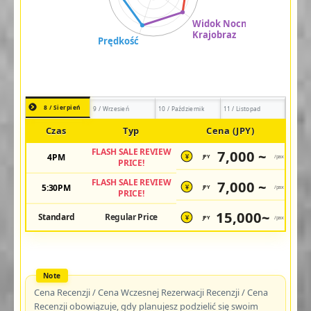
8 / Sierpień
9 / Wrzesień
10 / Październik
11 / Listopad
Czas
Typ
Cena (JPY)
FLASH SALE REVIEW
7,000 ~
4PM
JPY
/pax
¥
PRICE!
FLASH SALE REVIEW
7,000 ~
5:30PM
JPY
/pax
¥
PRICE!
15,000~
Standard
Regular Price
JPY
/pax
¥
Cena Recenzji / Cena Wczesnej Rezerwacji Recenzji / Cena
Recenzji obowiązuje, gdy planujesz podzielić się swoim