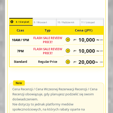
8 / Sierpień
9 / Wrzesień
10 / Październik
11 / Listopad
Czas
Typ
Cena (JPY)
FLASH SALE REVIEW
10,000 ~
10AM / 1PM
JPY
/pax
¥
PRICE!
FLASH SALE REVIEW
10,000 ~
7PM
JPY
/pax
¥
PRICE!
20,000~
Standard
Regular Price
JPY
/pax
¥
Cena Recenzji / Cena Wczesnej Rezerwacji Recenzji / Cena
Recenzji obowiązuje, gdy planujesz podzielić się swoim
doświadczeniem.
Nie dotyczy to jednak platformy mediów
społecznościowych, na których rabaty oparte na