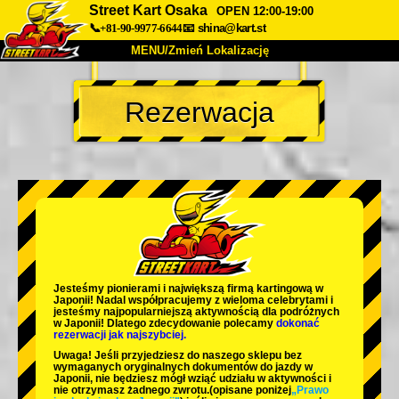
Street Kart Osaka
OPEN 12:00-19:00
📞+81-90-9977-6644
📧
shina@kart.st
MENU/Zmień Lokalizację
TOP
Rezerwacja
O nas
Specyfikacja
Cena
Dojazd
Opinie
FAQ
Firma
Rezerwacja
Zmień Lokalizację
Tokyo Shinagawa
Tokyo Akihabara#1
Tokyo Akihabara#2
Tokyo Shibuya
Jesteśmy
pionierami
i
największą firmą kartingową
w
Tokyo Shibuya Annex
Tokyo Bay
Japonii! Nadal współpracujemy z
wieloma celebrytami
i
jesteśmy
najpopularniejszą aktywnością
dla podróżnych
w Japonii! Dlatego zdecydowanie polecamy
dokonać
Tokyo Asakusa
Osaka
rezerwacji jak najszybciej.
Uwaga! Jeśli przyjedziesz do naszego sklepu bez
Okinawa
wymaganych oryginalnych dokumentów do jazdy w
Japonii, nie będziesz mógł wziąć udziału w aktywności i
nie otrzymasz żadnego zwrotu.
(opisane poniżej
„Prawo