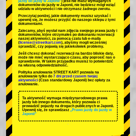
jazdy do jazdy w Japonii”
) jeśli nie masz wymaganych
dokumentów do jazdy w Japonii, nie będziesz mógł wziąć
udziału w aktywności i nie otrzymasz żadnego zwrotu.
Przeczytaj poniżej, jakie dokumenty musisz uzyskać i
upewnij się, że możesz przyjść do naszego sklepu z tymi
dokumentami.
Zalecamy, abyś wysłał nam zdjęcia swojego prawa jazdy i
dokumentów, które otrzymałeś po dokonaniu rezerwacji
naszej aktywności, za pomocą czatu lub e-maila
(
license@streetkart.com
), abyśmy mogli wcześniej
sprawdzić, czy pojawią się jakiekolwiek problemy.
Jeśli chcesz dokonać rezerwacji na bardzo bliskie daty,
może nie mieć wystarczająco czasu, aby poprosić nas o
sprawdzenie. W takim przypadku musisz to potwierdzić
na własną odpowiedzialność.
Polityka anulowania STREET KART pozwala na
anulowanie tylko do
7 dni przed czasem twojej
aktywności
(Czas standardowy Japonii) bez opłaty za
anulowanie.
Ta aktywność wymaga międzynarodowego prawa
jazdy lub innego dokumentu, który pozwala ci
prowadzić pojazdy na drogach publicznych w Japonii.
Upewnij się, że sprawdzasz
„Prawo jazdy do jazdy w
Japonii”