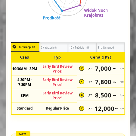
8 / Sierpień
9 / Wrzesień
10 / Październik
11 / Listopad
Czas
Typ
Cena (JPY)
Early Bird Review
7,000 ~
10:30AM - 3PM
JPY
/pax
¥
Price!
4:30PM -
Early Bird Review
7,800 ~
JPY
/pax
¥
7:30PM
Price!
Early Bird Review
8,500 ~
8PM
JPY
/pax
¥
Price!
12,000~
Standard
Regular Price
JPY
/pax
¥