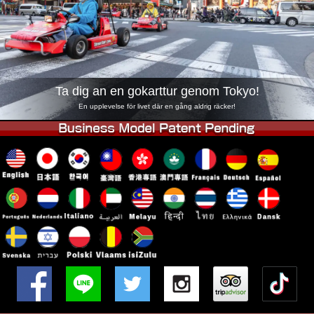
Företag
Boka
Byt butik
Tokyo Shinagawa
Tokyo Akihabara#1
Tokyo Akihabara#2
Tokyo Shibuya
Ta dig an en gokarttur genom Tokyo!
Tokyo Shibuya Annex
Tokyo Bay
En upplevelse för livet där en gång aldrig räcker!
Tokyo Asakusa
Osaka
Okinawa