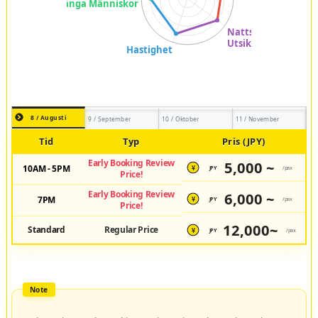
8 / Augusti
9 / September
10 / Oktober
11 / November
Tid
Typ
Pris (JPY)
Early Booking Review
5,000 ~
10AM - 5PM
JPY
/pax
¥
Price!
Early Booking Review
6,000 ~
7PM
JPY
/pax
¥
Price!
12,000~
Standard
Regular Price
JPY
/pax
¥