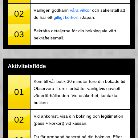
Vänligen godkänn
våra villkor
och säkerställ att
02
du har ett
giltigt körkort
i Japan.
Bekräfta detaljerna för din bokning via vårt
03
bekräftelsemail.
Aktivitetsflöde
Kom till vår butik 30 minuter före din bokade tid.
Observera: Turer fortsätter vanligtvis oavsett
01
väderförhållanden. Vid osäkerhet, kontakta
butiken.
Vid ankomst, visa din bokning och legitimation
02
(pass + körkort) vid kassan.
Du får armband baserat på din bokning. Efter