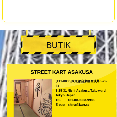
BUTIK
STREET KART ASAKUSA
[111-0035]東京都台東区西浅草3-25-
31
3-25-31 Nishi-Asakusa Taito ward
Tokyo, Japan
TEL
+81-80-9988-9988
E-post
shina@kart.st