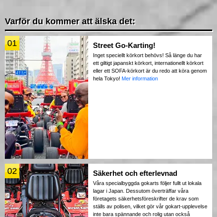
Varför du kommer att älska det:
01
Street Go-Karting!
Inget speciellt körkort behövs! Så länge du har
ett giltigt japanskt körkort, internationellt körkort
eller ett SOFA-körkort är du redo att köra genom
hela Tokyo!
Mer information
02
Säkerhet och efterlevnad
Våra specialbyggda gokarts följer fullt ut lokala
lagar i Japan. Dessutom överträffar våra
företagets säkerhetsföreskrifter de krav som
ställs av polisen, vilket gör vår gokart-upplevelse
inte bara spännande och rolig utan också