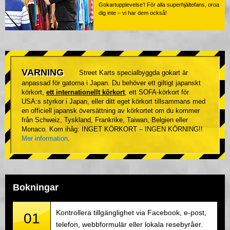
Gokartupplevelse'! För alla superhjältefans, oroa
dig inte – vi har dem också!
VARNING
Street Karts specialbyggda gokart är
anpassad för gatorna i Japan. Du behöver ett giltigt japanskt
körkort,
ett internationellt körkort
, ett SOFA-körkort för
USA:s styrkor i Japan, eller ditt eget körkort tillsammans med
en officiell japansk översättning av körkortet om du kommer
från Schweiz, Tyskland, Frankrike, Taiwan, Belgien eller
Monaco. Kom ihåg: INGET KÖRKORT – INGEN KÖRNING!!
Mer information
.
Bokningar
Kontrollera tillgänglighet via Facebook, e-post,
01
telefon, webbformulär eller lokala resebyråer.