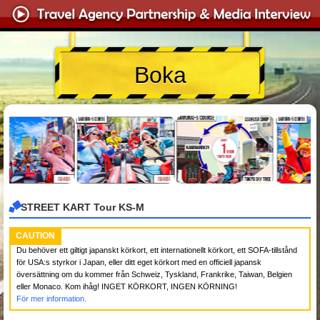
Boka
STREET KART Tour KS-M
CAUTION
Du behöver ett giltigt japanskt körkort, ett internationellt körkort, ett SOFA-tillstånd
för USA:s styrkor i Japan, eller ditt eget körkort med en officiell japansk
översättning om du kommer från Schweiz, Tyskland, Frankrike, Taiwan, Belgien
eller Monaco. Kom ihåg! INGET KÖRKORT, INGEN KÖRNING!
För mer information.