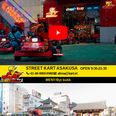
STREET KART ASAKUSA
OPEN 9:30-21:30
📞+81-80-9988-9988
📧
shina@kart.st
MENY/Byt butik
HEM
Om oss
Specifikationer
Pris
Hitta hit
Röster
FAQ