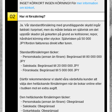
INGET KÖRKORT INGEN KÖRNING!! För
mer information
om körkort
.
02
Har ni försäkring?
Ja. Vår standardförsäkring med grundläggande skydd ingår
faktiskt i turpriset, men du måste betala en självrisk om det
uppstår skador på gokarten på grund av kollisioner, repor,
hårdhänt körning eller olyckor. Självrisken på 50 000
JPY/fordon faktureras direkt efter turen.
Standardförsäkringen täcker:
・Personskada (annan än förare): Begränsad till 80 000 000
JPY
・Sakskada: Begränsad till 20 000 000 JPY
・Förarskada: Begränsad till 5 000 000 JPY
Därför rekommenderar vi starkt våra värdefulla kunder att
välja den heltäckande försäkringen när de bokar online eller
i butiken mot en extra avgift.
Den heltäckande försäkringen täcker:
・Personskada (annan än förare): Obegränsad
・Sakskada: Obegränsad
・Gokartskada: Obegränsad