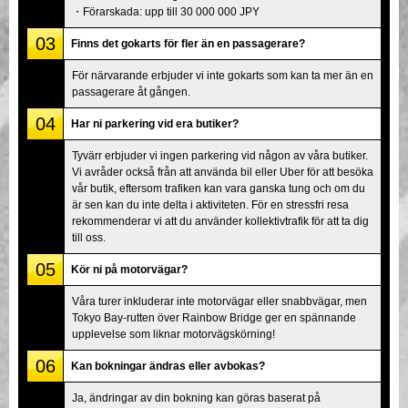
・Förarskada: upp till 30 000 000 JPY
03
Finns det gokarts för fler än en passagerare?
För närvarande erbjuder vi inte gokarts som kan ta mer än en
passagerare åt gången.
04
Har ni parkering vid era butiker?
Tyvärr erbjuder vi ingen parkering vid någon av våra butiker.
Vi avråder också från att använda bil eller Uber för att besöka
vår butik, eftersom trafiken kan vara ganska tung och om du
är sen kan du inte delta i aktiviteten. För en stressfri resa
rekommenderar vi att du använder kollektivtrafik för att ta dig
till oss.
05
Kör ni på motorvägar?
Våra turer inkluderar inte motorvägar eller snabbvägar, men
Tokyo Bay-rutten över Rainbow Bridge ger en spännande
upplevelse som liknar motorvägskörning!
06
Kan bokningar ändras eller avbokas?
Ja, ändringar av din bokning kan göras baserat på