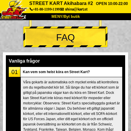
STREET KART Akihabara #2
OPEN 10:00-22:00
📞+81-80-1199-1199
📧
shina@kart.st
MENY/Byt butik
HEM
FAQ
Om oss
Specifikationer
Pris
Hitta hit
Röster
FAQ
Företag
Boka
Vanliga frågor
Byt butik
01
Kan vem som helst köra en Street Kart?
Tokyo Shinagawa
Tokyo Akihabara#1
Våra gokarts är automatiska och mycket enkla att kontrollera
om du regelbundet kör bil. Så länge du har ett körkort som är
Tokyo Akihabara#2
Tokyo Shibuya
giltigt på japanska vägar kan du köra en Street Kart. Dock
Tokyo Shibuya Annex
Tokyo Bay
kan Street Kart inte köras med körkort för mopeder eller
motorcyklar. Observera: Street Kart:s specialbyggda gokart är
Tokyo Asakusa
Osaka
för allmänna vägar i Japan. Du behöver ett giltigt japanskt
körkort, eller ett internationellt körkort, eller ett SOFA-körkort
Okinawa
för US Forces Japan, eller ditt eget körkort och en officiell
japansk översättning av körkortet om du är från Schweiz,
Tyskland, Frankrike, Taiwan, Belgien, Monaco. Kom ihåg!