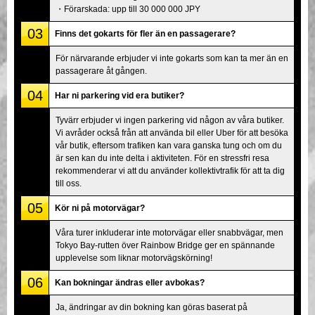
・Förarskada: upp till 30 000 000 JPY
03
Finns det gokarts för fler än en passagerare?
För närvarande erbjuder vi inte gokarts som kan ta mer än en
passagerare åt gången.
04
Har ni parkering vid era butiker?
Tyvärr erbjuder vi ingen parkering vid någon av våra butiker.
Vi avråder också från att använda bil eller Uber för att besöka
vår butik, eftersom trafiken kan vara ganska tung och om du
är sen kan du inte delta i aktiviteten. För en stressfri resa
rekommenderar vi att du använder kollektivtrafik för att ta dig
till oss.
05
Kör ni på motorvägar?
Våra turer inkluderar inte motorvägar eller snabbvägar, men
Tokyo Bay-rutten över Rainbow Bridge ger en spännande
upplevelse som liknar motorvägskörning!
06
Kan bokningar ändras eller avbokas?
Ja, ändringar av din bokning kan göras baserat på