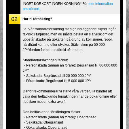
INGET KÖRKORT INGEN KÖRNING!! För
mer information
om körkort
.
02
Har ni försäkring?
Ja. Vår standardförsäkring med grundläggande skydd ingår
faktiskt i turpriset, men du måste betala en självrisk om det
uppstår skador på gokarten på grund av kollisioner, repor,
hårdhänt körning eller olyckor. Självrisken på 50 000
JPY/fordon faktureras direkt efter turen.
Standardförsäkringen täcker:
・Personskada (annan än förare): Begränsad till 80 000 000
JPY
・Sakskada: Begränsad till 20 000 000 JPY
・Förarskada: Begränsad till 5 000 000 JPY
Därför rekommenderar vi starkt våra värdefulla kunder att
välja den heltäckande försäkringen när de bokar online eller
i butiken mot en extra avgift.
Den heltäckande försäkringen täcker:
・Personskada (annan än förare): Obegränsad
・Sakskada: Obegränsad
・Gokartskada: Obegränsad