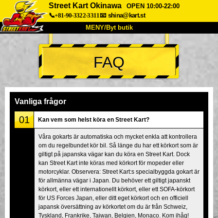
Street Kart Okinawa
OPEN 10:00-22:00
📞+81-90-3322-3311
📧
shina@kart.st
MENY/Byt butik
HEM
FAQ
Om oss
Specifikationer
Pris
Hitta hit
Röster
FAQ
Företag
Boka
Vanliga frågor
Byt butik
01
Kan vem som helst köra en Street Kart?
Tokyo Shinagawa
Tokyo Akihabara#1
Våra gokarts är automatiska och mycket enkla att kontrollera
om du regelbundet kör bil. Så länge du har ett körkort som är
Tokyo Akihabara#2
Tokyo Shibuya
giltigt på japanska vägar kan du köra en Street Kart. Dock
Tokyo Shibuya Annex
Tokyo Bay
kan Street Kart inte köras med körkort för mopeder eller
motorcyklar. Observera: Street Kart:s specialbyggda gokart är
Tokyo Asakusa
Osaka
för allmänna vägar i Japan. Du behöver ett giltigt japanskt
körkort, eller ett internationellt körkort, eller ett SOFA-körkort
Okinawa
för US Forces Japan, eller ditt eget körkort och en officiell
japansk översättning av körkortet om du är från Schweiz,
Tyskland, Frankrike, Taiwan, Belgien, Monaco. Kom ihåg!